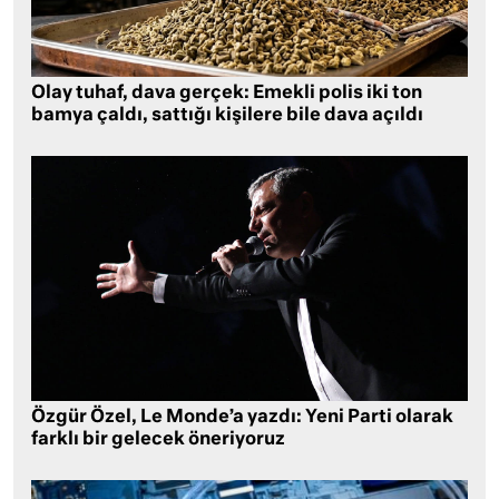
Olay tuhaf, dava gerçek: Emekli polis iki ton
bamya çaldı, sattığı kişilere bile dava açıldı
Özgür Özel, Le Monde’a yazdı: Yeni Parti olarak
farklı bir gelecek öneriyoruz