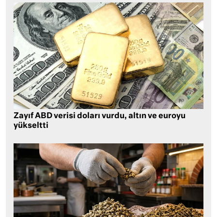
Zayıf ABD verisi doları vurdu, altın ve euroyu
yükseltti