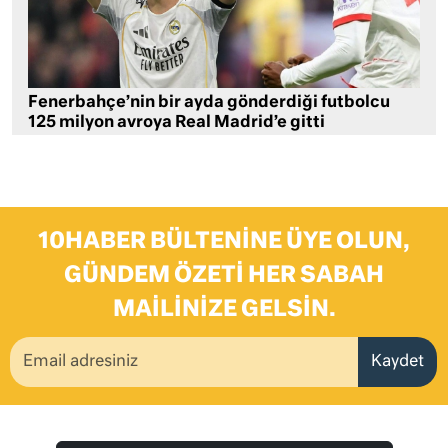
Fenerbahçe’nin bir ayda gönderdiği futbolcu
125 milyon avroya Real Madrid’e gitti
10HABER BÜLTENINE ÜYE OLUN,
GÜNDEM ÖZETI HER SABAH
MAILINIZE GELSIN.
Kaydet