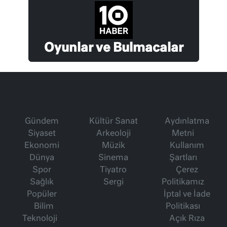
Oyunlar ve Bulmacalar
Gündem
Kültür Sanat
Aydınlatma
Siyaset
Arkeoloji
Metni
Ekonomi
Müzik
Kullanım
Dünya
Sinema
Şartları
Spor
Tiyatro
Çerez
Sağlık
Sergi
Politikamız
Popüler
İptal ve İade
Bilim
Politikası
Teknoloji
Açık Rıza