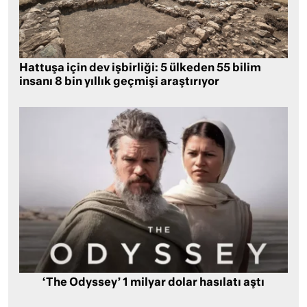
Hattuşa için dev işbirliği: 5 ülkeden 55 bilim
insanı 8 bin yıllık geçmişi araştırıyor
‘The Odyssey’ 1 milyar dolar hasılatı aştı