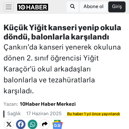
Abone ol
Giriş
Küçük Yiğit kanseri yenip okula
döndü, balonlarla karşılandı
Çankırı'da kanseri yenerek okuluna
dönen 2. sınıf öğrencisi Yiğit
Karaçör'ü okul arkadaşları
balonlarla ve tezahüratlarla
karşıladı.
Yazan:
10Haber Haber Merkezi
Sağlık
17 Haziran 2025
Bu haber 1 yıl önce yayınlandı