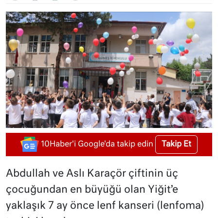
Takip Et
10Haber'i Google'da takip edin
Abdullah ve Aslı Karaçör çiftinin üç
çocuğundan en büyüğü olan Yiğit’e
yaklaşık 7 ay önce lenf kanseri (lenfoma)