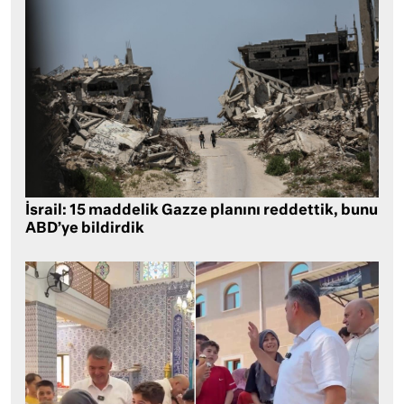
İsrail: 15 maddelik Gazze planını reddettik, bunu
ABD’ye bildirdik