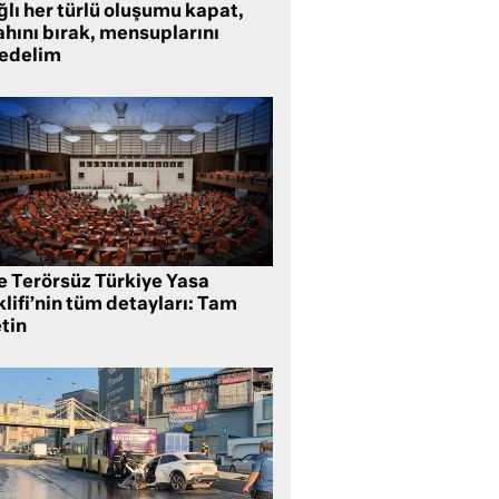
lı her türlü oluşumu kapat,
ahını bırak, mensuplarını
fedelim
te Terörsüz Türkiye Yasa
lifi’nin tüm detayları: Tam
tin