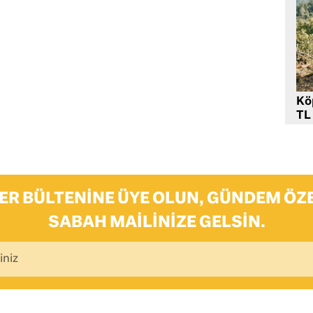
Kö
TL
ER BÜLTENINE ÜYE OLUN, GÜNDEM ÖZE
SABAH MAILINIZE GELSIN.