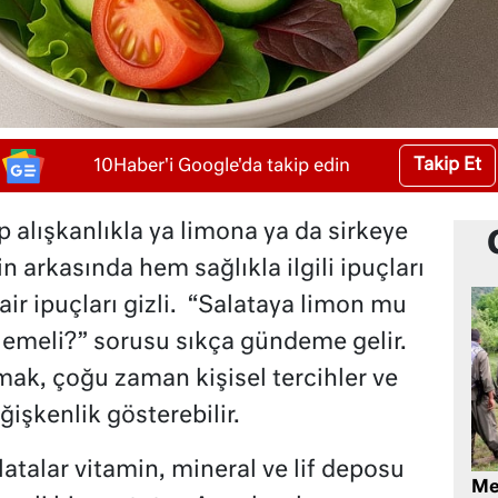
Takip Et
10Haber'i Google'da takip edin
 alışkanlıkla ya limona ya da sirkeye
n arkasında hem sağlıkla ilgili ipuçları
r ipuçları gizli. “Salataya limon mu
klemeli?” sorusu sıkça gündeme gelir.
ak, çoğu zaman kişisel tercihler ve
ğişkenlik gösterebilir.
atalar vitamin, mineral ve lif deposu
Me