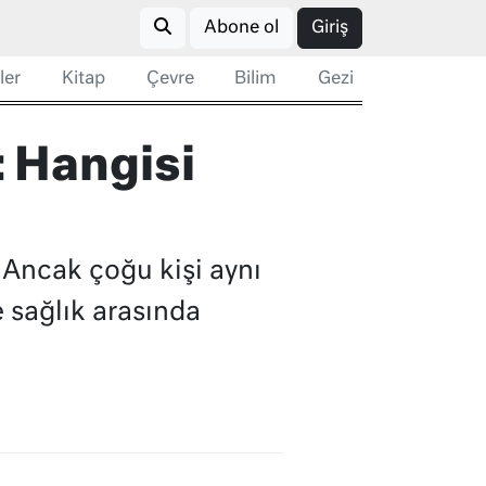
Abone ol
Giriş
ler
Kitap
Çevre
Bilim
Gezi
: Hangisi
 Ancak çoğu kişi aynı
e sağlık arasında