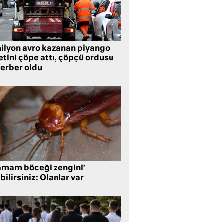
milyon avro kazanan piyango
etini çöpe attı, çöpçü ordusu
ferber oldu
amam böceği zengini’
bilirsiniz: Olanlar var