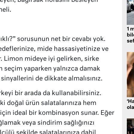
eyen, bağırsak florasını besleyen
eli.
1 
bil
ıklı?” sorusunun net bir cevabı yok.
se
edeflerinize, mide hassasiyetinize ve
r. Limon mideye iyi gelirken, sirke
en seçim yaparken yalnızca damak
 sinyallerini de dikkate almalısınız.
rkeyi bir arada da kullanabilirsiniz.
‘H
iki doğal ürün salatalarınıza hem
ola
için ideal bir kombinasyon sunar. Eğer
ğlamak veya sindirim sağlığınızı
ölçülü şekilde salatalarınıza dahil