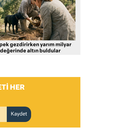
pek gezdirirken yarım milyar
 değerinde altın buldular
TI HER
Kaydet