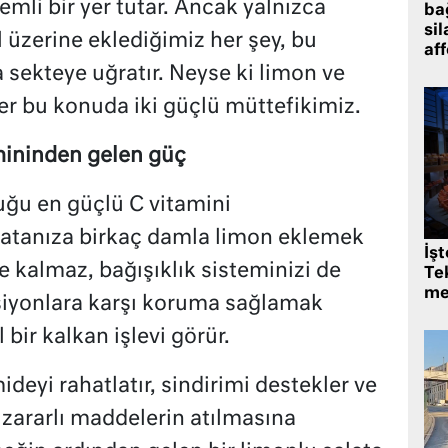
li bir yer tutar. Ancak yalnızca
bağ
sil
l üzerine eklediğimiz her şey, bu
af
 sekteye uğratır. Neyse ki limon ve
er bu konuda iki güçlü müttefikimiz.
mininden gelen güç
ğu en güçlü C vitamini
alatanıza birkaç damla limon eklemek
İş
 kalmaz, bağışıklık sisteminizi de
Tek
me
ksiyonlara karşı koruma sağlamak
 bir kalkan işlevi görür.
deyi rahatlatır, sindirimi destekler ve
 zararlı maddelerin atılmasına