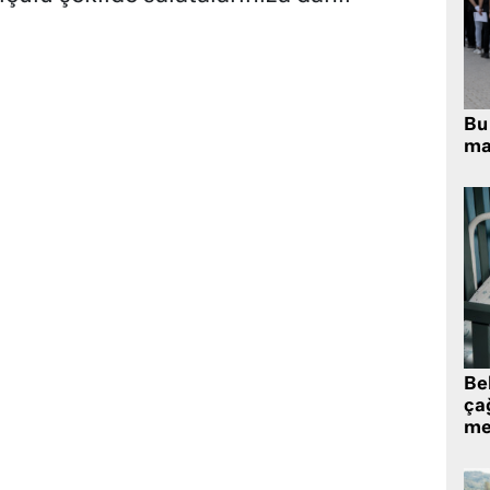
Bu 
ma
Be
ça
me