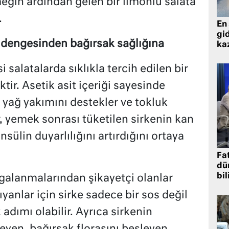
meğin ardından gelen bir limonlu salata
.
En 
gid
 dengesinden bağırsak sağlığına
ka
i salatalarda sıklıkla tercih edilen bir
ir. Asetik asit içeriği sayesinde
 yağ yakımını destekler ve tokluk
ar, yemek sonrası tüketilen sirkenin kan
nsülin duyarlılığını artırdığını ortaya
Fat
dü
bil
galanmalarından şikayetçi olanlar
şıyanlar için sirke sadece bir sos değil
 adımı olabilir. Ayrıca sirkenin