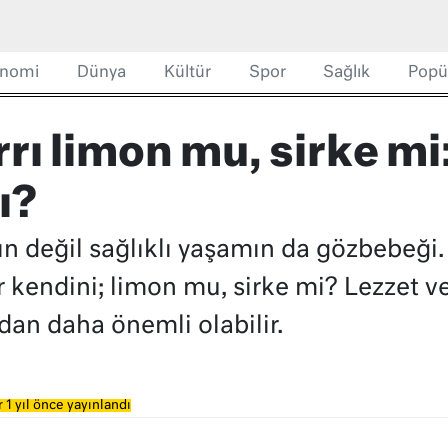
nomi
Dünya
Kültür
Spor
Sağlık
Popü
rrı limon mu, sirke mi
ı?
ın değil sağlıklı yaşamın da gözbebeği.
r kendini; limon mu, sirke mi? Lezzet v
dan daha önemli olabilir.
 1 yıl önce yayınlandı