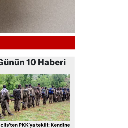
Günün 10 Haberi
clis’ten PKK’ya teklif: Kendine