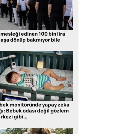
mesleği edinen 100 bin lira
aşa dönüp bakmıyor bile
bek monitöründe yapay zeka
ğı: Bebek odası değil gözlem
rkezi gibi…