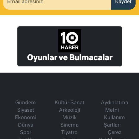
Kaydet
Oyunlar ve Bulmacalar
Gündem
Kültür Sanat
Aydınlatma
Siyaset
Arkeoloji
Metni
Ekonomi
Müzik
Kullanım
Dünya
Sinema
Şartları
Spor
Tiyatro
Çerez