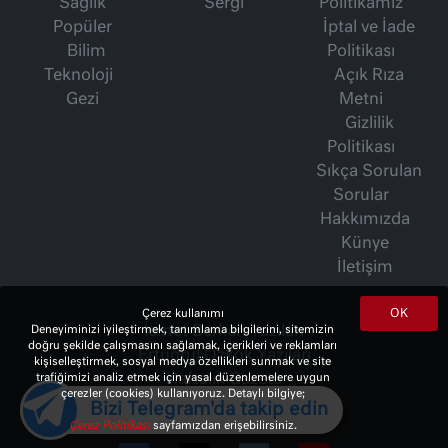
Sağlık
Sergi
Politikamız
Popüler
İptal ve İade
Bilim
Politikası
Teknoloji
Açık Rıza
Gezi
Metni
Gizlilik
Politikası
Sıkça Sorulan
Sorular
Hakkımızda
Künye
İletişim
OK
Çerez kullanımı
Deneyiminizi iyileştirmek, tanımlama bilgilerini, sitemizin
İsmet Berkan Yazıları
doğru şekilde çalışmasını sağlamak, içerikleri ve reklamları
Ertuğrul Özkök Yazıları
kişiselleştirmek, sosyal medya özellikleri sunmak ve site
trafiğimizi analiz etmek için yasal düzenlemelere uygun
Haftalık Gazete
çerezler (cookies) kullanıyoruz. Detaylı bilgiye;
Bizi Telegram'da takip edin
Çerez Politikası
sayfamızdan erişebilirsiniz.