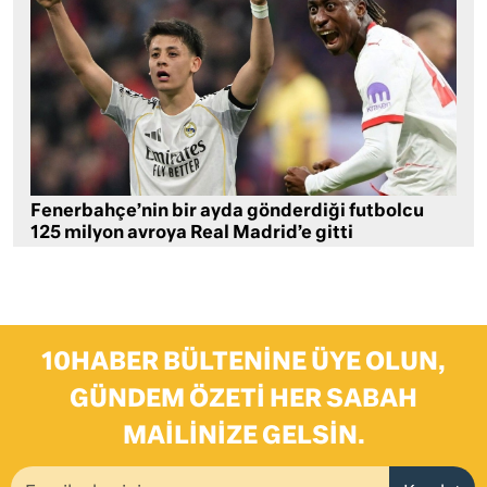
Fenerbahçe’nin bir ayda gönderdiği futbolcu
125 milyon avroya Real Madrid’e gitti
10HABER BÜLTENINE ÜYE OLUN,
GÜNDEM ÖZETI HER SABAH
MAILINIZE GELSIN.