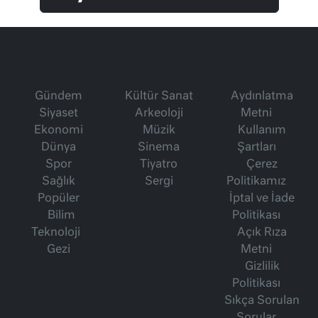
Gündem
Kültür Sanat
Aydınlatma
Siyaset
Arkeoloji
Metni
Ekonomi
Müzik
Kullanım
Dünya
Sinema
Şartları
Spor
Tiyatro
Çerez
Sağlık
Sergi
Politikamız
Popüler
İptal ve İade
Bilim
Politikası
Teknoloji
Açık Rıza
Gezi
Metni
Gizlilik
Politikası
Sıkça Sorulan
Sorular