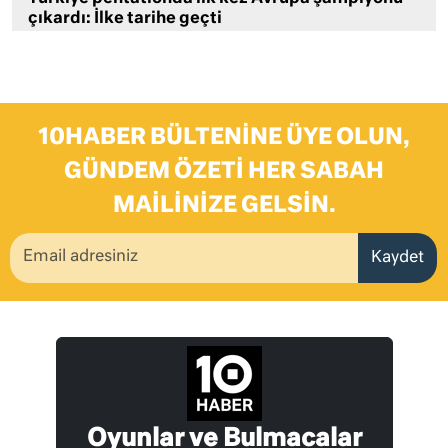
çıkardı: İlke tarihe geçti
10HABER BÜLTENINE ÜYE OLUN,
GÜNDEM ÖZETI HER SABAH
MAILINIZE GELSIN.
Kaydet
Oyunlar ve Bulmacalar