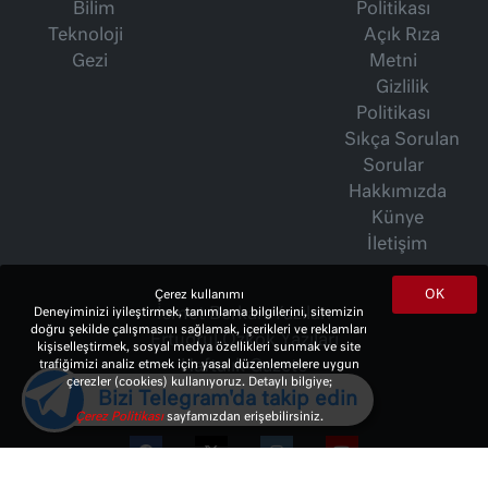
Bilim
Politikası
Teknoloji
Açık Rıza
Gezi
Metni
Gizlilik
Politikası
Sıkça Sorulan
Sorular
Hakkımızda
Künye
İletişim
OK
Çerez kullanımı
Deneyiminizi iyileştirmek, tanımlama bilgilerini, sitemizin
İsmet Berkan Yazıları
doğru şekilde çalışmasını sağlamak, içerikleri ve reklamları
Ertuğrul Özkök Yazıları
kişiselleştirmek, sosyal medya özellikleri sunmak ve site
trafiğimizi analiz etmek için yasal düzenlemelere uygun
Haftalık Gazete
çerezler (cookies) kullanıyoruz. Detaylı bilgiye;
Bizi Telegram'da takip edin
Çerez Politikası
sayfamızdan erişebilirsiniz.