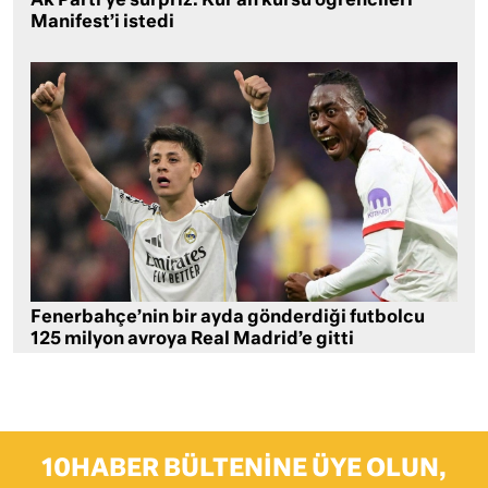
Ak Parti’ye sürpriz: Kur’an kursu öğrencileri
Manifest’i istedi
Fenerbahçe’nin bir ayda gönderdiği futbolcu
125 milyon avroya Real Madrid’e gitti
10HABER BÜLTENINE ÜYE OLUN,