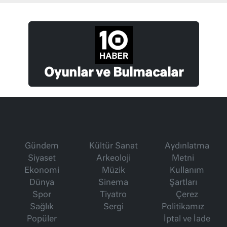
Oyunlar ve Bulmacalar
Gündem
Kültür Sanat
Aydınlatma
Siyaset
Arkeoloji
Metni
Ekonomi
Müzik
Kullanım
Dünya
Sinema
Şartları
Spor
Tiyatro
Çerez
Sağlık
Sergi
Politikamız
Popüler
İptal ve İade