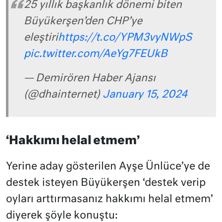
25 yıllık başkanlık dönemi biten
Büyükerşen’den CHP’ye
eleştiri
https://t.co/YPM3vyNWpS
pic.twitter.com/AeYg7FEUkB
— Demirören Haber Ajansı
(@dhainternet)
January 15, 2024
‘Hakkımı helal etmem’
Yerine aday gösterilen Ayşe Ünlüce’ye de
destek isteyen Büyükerşen ‘destek verip
oyları arttırmasanız hakkımı helal etmem’
diyerek şöyle konuştu: