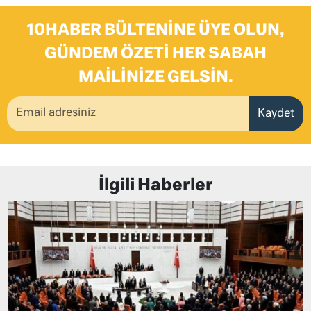
10HABER BÜLTENINE ÜYE OLUN,
GÜNDEM ÖZETI HER SABAH
MAILINIZE GELSIN.
Kaydet
İlgili Haberler