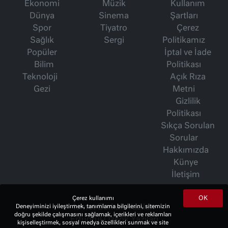
Ekonomi
Müzik
Kullanım
Dünya
Sinema
Şartları
Spor
Tiyatro
Çerez
Sağlık
Sergi
Politikamız
Popüler
İptal ve İade
Bilim
Politikası
Teknoloji
Açık Rıza
Gezi
Metni
Gizlilik
Politikası
Sıkça Sorulan
Sorular
Hakkımızda
Künye
İletişim
OK
Çerez kullanımı
İsmet Berkan Yazıları
Deneyiminizi iyileştirmek, tanımlama bilgilerini, sitemizin
doğru şekilde çalışmasını sağlamak, içerikleri ve reklamları
Ertuğrul Özkök Yazıları
kişiselleştirmek, sosyal medya özellikleri sunmak ve site