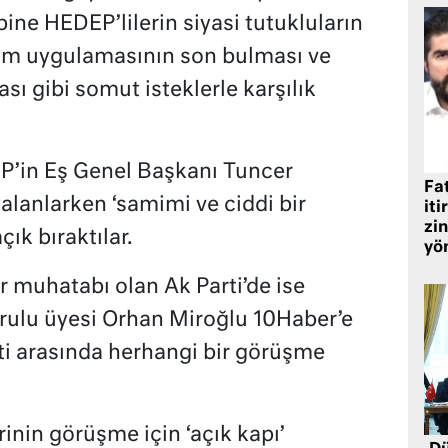
ine HEDEP’lilerin siyasi tutukluların
yum uygulamasının son bulması ve
ası gibi somut isteklerle karşılık
P’in Eş Genel Başkanı Tuncer
Fat
alanlarken ‘samimi ve ciddi bir
iti
zin
ık bıraktılar.
yö
r muhatabı olan Ak Parti’de ise
ulu üyesi Orhan Miroğlu 10Haber’e
rti arasında herhangi bir görüşme
inin görüşme için ‘açık kapı’