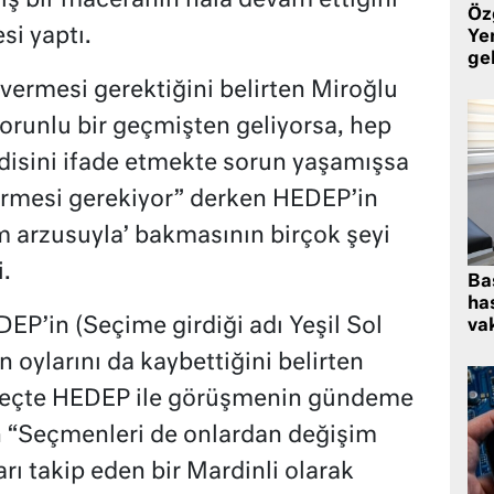
ış bir maceranın hala devam ettiğini
Öz
i yaptı.
Yen
ge
vermesi gerektiğini belirten Miroğlu
 sorunlu bir geçmişten geliyorsa, hep
disini ifade etmekte sorun yaşamışsa
irmesi gerekiyor” derken HEDEP’in
im arzusuyla’ bakmasının birçok şeyi
.
Ba
has
EP’in (Seçime girdiği adı Yeşil Sol
vak
n oylarını da kaybettiğini belirten
üreçte HEDEP ile görüşmenin gündeme
 “Seçmenleri de onlardan değişim
ları takip eden bir Mardinli olarak