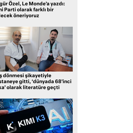
gür Özel, Le Monde’a yazdı:
i Parti olarak farklı bir
lecek öneriyoruz
ş dönmesi şikayetiyle
taneye gitti, ‘dünyada 68’inci
a’ olarak literatüre geçti