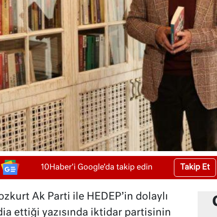
Takip Et
10Haber'i Google'da takip edin
zkurt Ak Parti ile HEDEP’in dolaylı
a ettiği yazısında iktidar partisinin