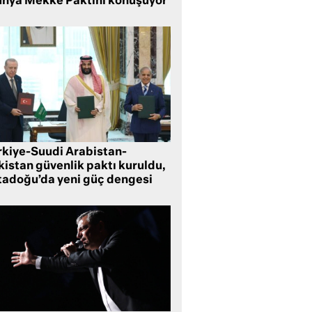
nya Mekke Paktını konuşuyor
rkiye-Suudi Arabistan-
kistan güvenlik paktı kuruldu,
tadoğu’da yeni güç dengesi