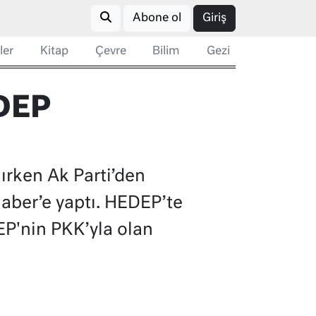
Abone ol
Giriş
ler
Kitap
Çevre
Bilim
Gezi
EDEP
ırken Ak Parti’den
aber’e yaptı. HEDEP’te
EP'nin PKK’yla olan