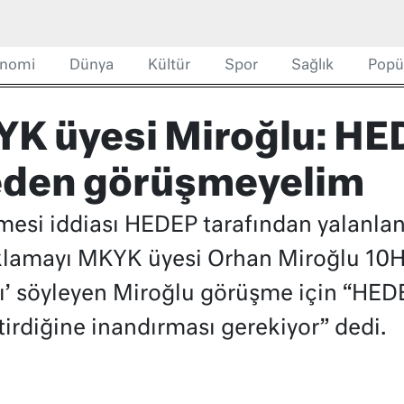
nomi
Dünya
Kültür
Spor
Sağlık
Popü
YK üyesi Miroğlu: H
eden görüşmeyelim
esi iddiası HEDEP tarafından yalanlan
çıklamayı MKYK üyesi Orhan Miroğlu 10H
ı’ söyleyen Miroğlu görüşme için “HED
ştirdiğine inandırması gerekiyor” dedi.