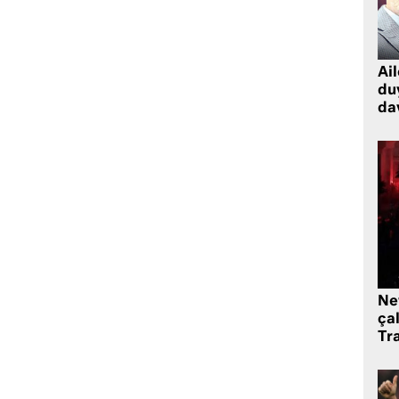
Ai
du
dav
Ne
çal
Tr