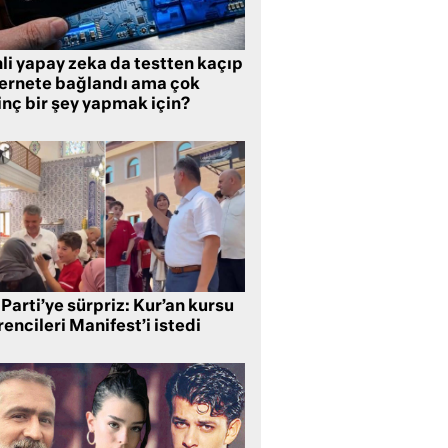
li yapay zeka da testten kaçıp
ternete bağlandı ama çok
inç bir şey yapmak için?
Parti’ye sürpriz: Kur’an kursu
encileri Manifest’i istedi