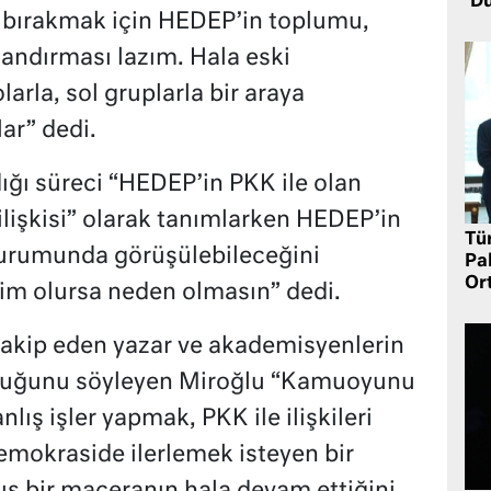
Dü
ı bırakmak için HEDEP’in toplumu,
andırması lazım. Hala eski
arla, sol gruplarla bir araya
lar” dedi.
ığı süreci “HEDEP’in PKK ile olan
lişkisi” olarak tanımlarken HEDEP’in
Tü
urumunda görüşülebileceğini
Pa
Or
şim olursa neden olmasın” dedi.
takip eden yazar ve akademisyenlerin
olduğunu söyleyen Miroğlu “Kamuoyunu
nlış işler yapmak, PKK ile ilişkileri
emokraside ilerlemek isteyen bir