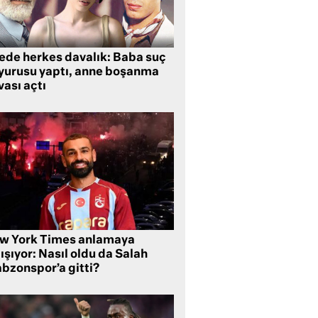
lede herkes davalık: Baba suç
yurusu yaptı, anne boşanma
ası açtı
w York Times anlamaya
ışıyor: Nasıl oldu da Salah
abzonspor’a gitti?