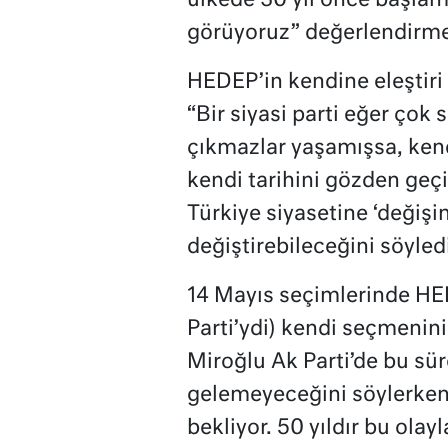
ülkede 30 yıl önce başlam
görüyoruz” değerlendirmes
HEDEP’in kendine eleştiri 
“Bir siyasi parti eğer çok
çıkmazlar yaşamışsa, ken
kendi tarihini gözden geç
Türkiye siyasetine ‘değiş
değiştirebileceğini söyledi
14 Mayıs seçimlerinde HED
Parti’ydi) kendi seçmenini
Miroğlu Ak Parti’de bu s
gelemeyeceğini söylerken
bekliyor. 50 yıldır bu olay