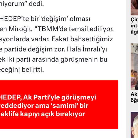
miyorum” dedi.
 HEDEP’te bir ‘değişim’ olması
Çin
in
n Miroğlu “TBMM’de temsil ediliyor,
ilg
syonlarda varlar. Fakat bahsettiğimiz
 partide değişim zor. Hala İmralı’yı
ek iki parti arasında görüşmenin bu
eğini belirtti.
Ak 
HEDEP, Ak Parti’yle görüşmeyi
öğr
reddediyor ama ‘samimi’ bir
teklife kapıyı açık bırakıyor