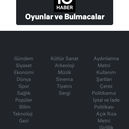
Oyunlar ve Bulmacalar
Gündem
Kültür Sanat
Aydınlatma
Siyaset
Arkeoloji
Metni
Ekonomi
Müzik
Kullanım
Dünya
Sinema
Şartları
Spor
Tiyatro
Çerez
Sağlık
Sergi
Politikamız
Popüler
İptal ve İade
Bilim
Politikası
Teknoloji
Açık Rıza
Gezi
Metni
Gizlilik