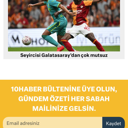
Seyircisi Galatasaray’dan çok mutsuz
10HABER BÜLTENINE ÜYE OLUN,
GÜNDEM ÖZETI HER SABAH
MAILINIZE GELSIN.
Kaydet