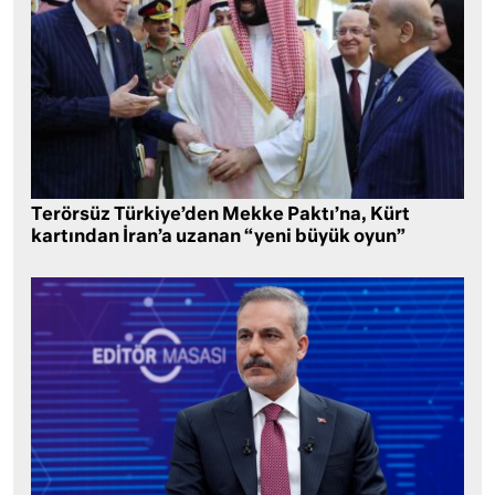
Terörsüz Türkiye’den Mekke Paktı’na, Kürt
kartından İran’a uzanan “yeni büyük oyun”