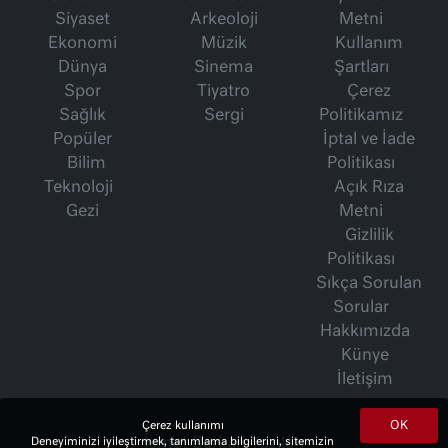
Siyaset
Arkeoloji
Metni
Ekonomi
Müzik
Kullanım
Dünya
Sinema
Şartları
Spor
Tiyatro
Çerez
Sağlık
Sergi
Politikamız
Popüler
İptal ve İade
Bilim
Politikası
Teknoloji
Açık Rıza
Gezi
Metni
Gizlilik
Politikası
Sıkça Sorulan
Sorular
Hakkımızda
Künye
İletişim
OK
Çerez kullanımı
İsmet Berkan Yazıları
Deneyiminizi iyileştirmek, tanımlama bilgilerini, sitemizin