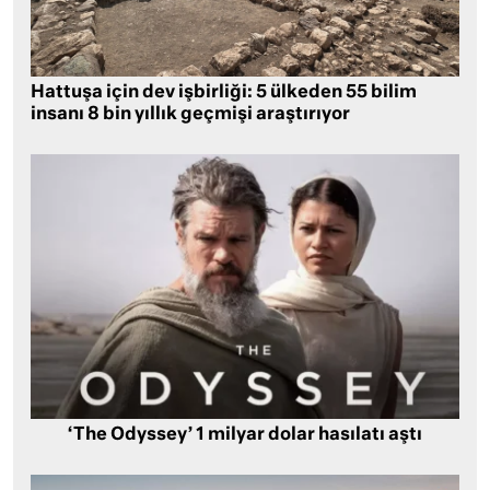
Hattuşa için dev işbirliği: 5 ülkeden 55 bilim
insanı 8 bin yıllık geçmişi araştırıyor
‘The Odyssey’ 1 milyar dolar hasılatı aştı