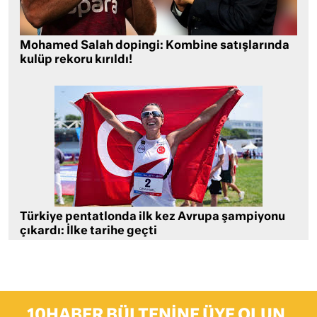
Mohamed Salah dopingi: Kombine satışlarında
kulüp rekoru kırıldı!
Türkiye pentatlonda ilk kez Avrupa şampiyonu
çıkardı: İlke tarihe geçti
10HABER BÜLTENINE ÜYE OLUN,