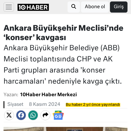
Abone ol
Giriş
Ankara Büyükşehir Meclisi’nde
‘konser’ kavgası
Ankara Büyükşehir Belediye (ABB)
Meclisi toplantısında CHP ve AK
Parti grupları arasında 'konser
harcamaları' nedeniyle kavga çıktı.
Yazan:
10Haber Haber Merkezi
Siyaset
8 Kasım 2024
Bu haber 2 yıl önce yayınlandı