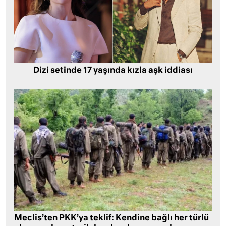
Dizi setinde 17 yaşında kızla aşk iddiası
Meclis’ten PKK’ya teklif: Kendine bağlı her türlü