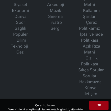
Siyaset
Arkeoloji
Metni
Ekonomi
Müzik
Kullanım
Dünya
Sinema
Şartları
Spor
Tiyatro
Çerez
Sağlık
Sergi
Politikamız
Popüler
İptal ve İade
Bilim
Politikası
Teknoloji
Açık Rıza
Gezi
Metni
Gizlilik
Politikası
Sıkça Sorulan
Sorular
Hakkımızda
Künye
İletişim
OK
Çerez kullanımı
İsmet Berkan Yazıları
Deneyiminizi iyileştirmek, tanımlama bilgilerini, sitemizin