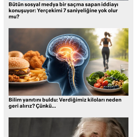
Bütün sosyal medya bir saçma sapan iddiayı
konuşuyor: Yerçekimi 7 saniyeliğine yok olur
mu?
Bilim yanıtını buldu: Verdiğimiz kiloları neden
geri alırız? Çünkü…