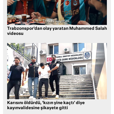
Trabzonspor’dan olay yaratan Muhammed Salah
videosu
Karısını öldürdü, ‘kızın yine kaçtı’ diye
kayınvalidesine şikayete gitti