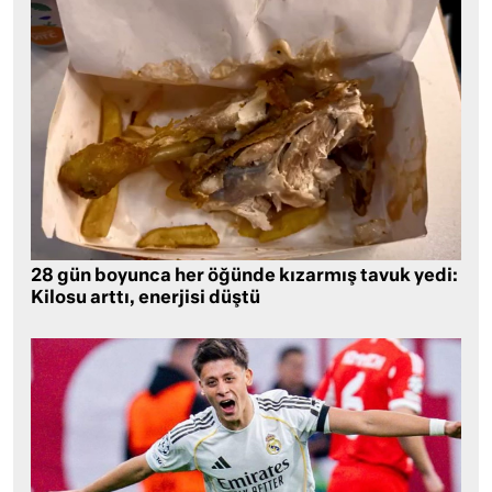
28 gün boyunca her öğünde kızarmış tavuk yedi:
Kilosu arttı, enerjisi düştü