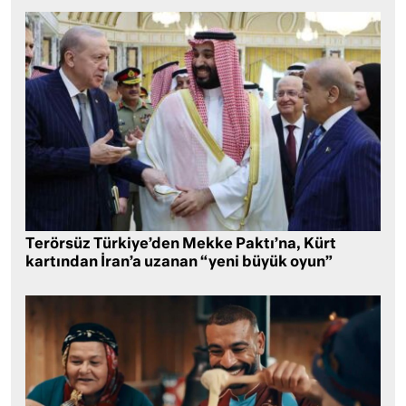
Terörsüz Türkiye’den Mekke Paktı’na, Kürt
kartından İran’a uzanan “yeni büyük oyun”