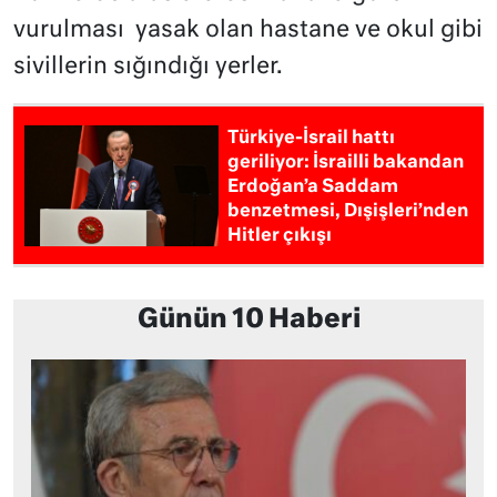
vurulması yasak olan hastane ve okul gibi
sivillerin sığındığı yerler.
Türkiye-İsrail hattı
geriliyor: İsrailli bakandan
Erdoğan’a Saddam
benzetmesi, Dışişleri’nden
Hitler çıkışı
Günün 10 Haberi