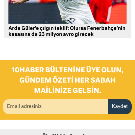
Arda Güler’e çılgın teklif: Olursa Fenerbahçe’nin
kasasına da 23 milyon avro girecek
10HABER BÜLTENINE ÜYE OLUN,
GÜNDEM ÖZETI HER SABAH
MAILINIZE GELSIN.
Kaydet