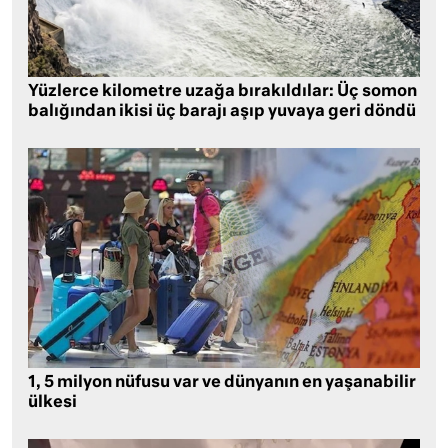
Yüzlerce kilometre uzağa bırakıldılar: Üç somon
balığından ikisi üç barajı aşıp yuvaya geri döndü
1, 5 milyon nüfusu var ve dünyanın en yaşanabilir
ülkesi