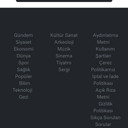
Gündem
Kültür Sanat
Aydınlatma
Siyaset
Arkeoloji
Metni
Ekonomi
Müzik
Kullanım
Dünya
Sinema
Şartları
Spor
Tiyatro
Çerez
Sağlık
Sergi
Politikamız
Popüler
İptal ve İade
Bilim
Politikası
Teknoloji
Açık Rıza
Gezi
Metni
Gizlilik
Politikası
Sıkça Sorulan
Sorular