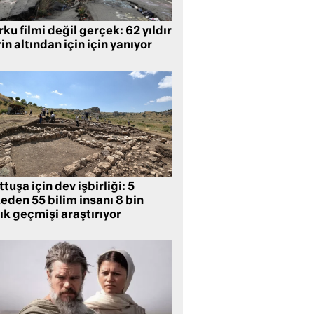
ku filmi değil gerçek: 62 yıldır
in altından için için yanıyor
tuşa için dev işbirliği: 5
eden 55 bilim insanı 8 bin
lık geçmişi araştırıyor