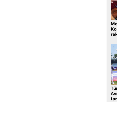
Mo
Ko
rek
Tü
Av
tar