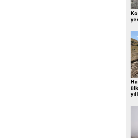
Kor
yer
Hat
ülk
yıl