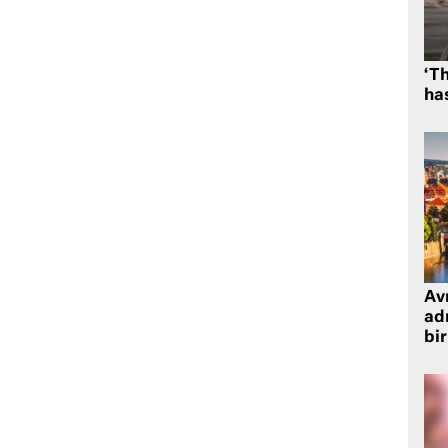
‘Th
has
Avr
adr
bir