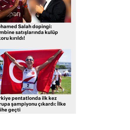
hamed Salah dopingi:
mbine satışlarında kulüp
oru kırıldı!
rkiye pentatlonda ilk kez
rupa şampiyonu çıkardı: İlke
ihe geçti