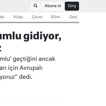
Abone ol
Giriş
ler
Kitap
Çevre
Bilim
Gezi
umlu gidiyor,
z
umlu' geçtiğini ancak
rı için Avrupalı
yoruz'' dedi.