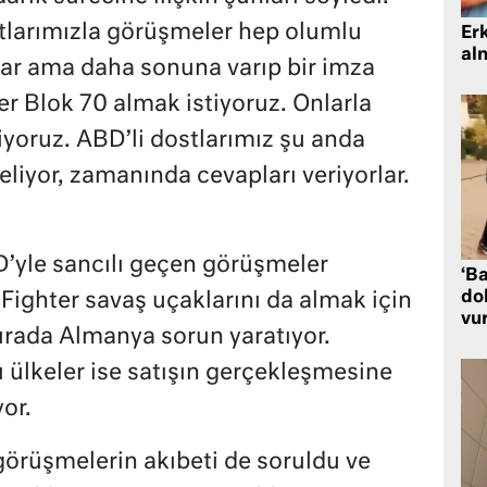
dostlarımızla görüşmeler hep olumlu
Er
al
rlar ama daha sonuna varıp bir imza
r Blok 70 almak istiyoruz. Onlarla
yoruz. ABD’li dostlarımız şu anda
eliyor, zamanında cevapları veriyorlar.
’yle sancılı geçen görüşmeler
‘Ba
dol
Fighter savaş uçaklarını da almak için
vu
burada Almanya sorun yaratıyor.
ı ülkeler ise satışın gerçekleşmesine
or.
i görüşmelerin akıbeti de soruldu ve