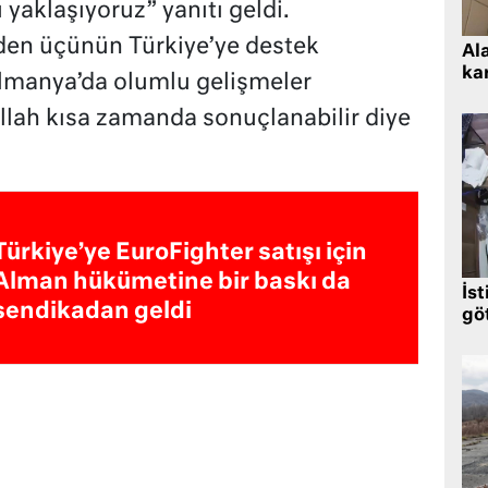
aklaşıyoruz” yanıtı geldi.
rden üçünün Türkiye’ye destek
Al
kar
“Almanya’da olumlu gelişmeler
lah kısa zamanda sonuçlanabilir diye
Türkiye’ye EuroFighter satışı için
Alman hükümetine bir baskı da
İst
sendikadan geldi
gö