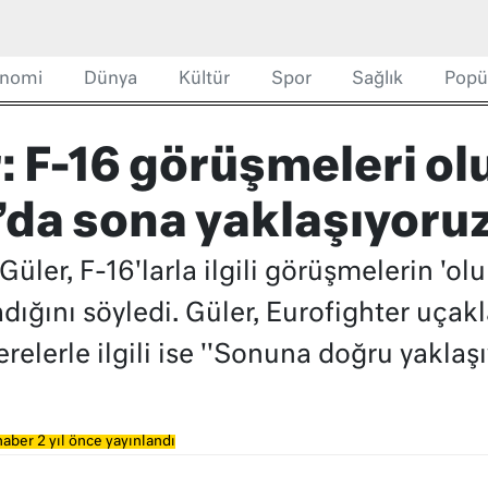
nomi
Dünya
Kültür
Spor
Sağlık
Popü
 F-16 görüşmeleri ol
’da sona yaklaşıyoru
ler, F-16'larla ilgili görüşmelerin 'ol
ığını söyledi. Güler, Eurofighter uçakla
elerle ilgili ise ''Sonuna doğru yaklaşı
aber 2 yıl önce yayınlandı