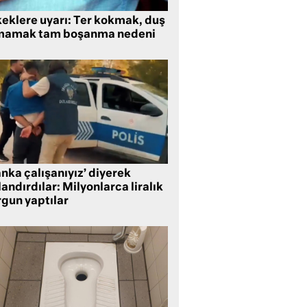
keklere uyarı: Ter kokmak, duş
mamak tam boşanma nedeni
nka çalışanıyız’ diyerek
andırdılar: Milyonlarca liralık
rgun yaptılar