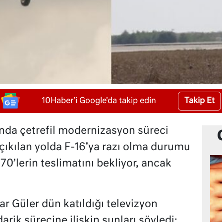
Takip Et
10Haber'i Google'da takip edin
ında çetrefil modernizasyon süreci
ıkılan yolda F-16’ya razı olma durumu
70’lerin teslimatını bekliyor, ancak
r Güler dün katıldığı televizyon
rik sürecine ilişkin şunları söyledi: