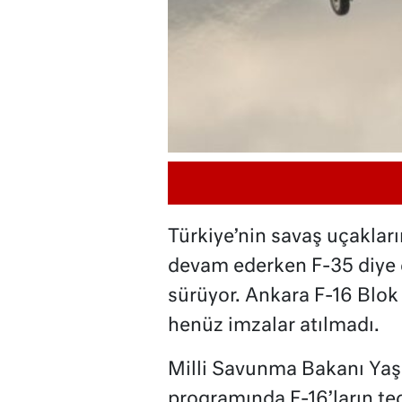
Türkiye’nin savaş uçaklar
devam ederken F-35 diye ç
sürüyor. Ankara F-16 Blok 
henüz imzalar atılmadı.
Milli Savunma Bakanı Yaşa
programında F-16’ların teda