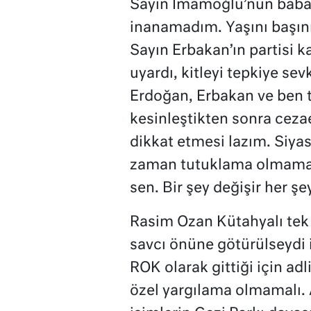
Sayın İmamoğlu’nun baba
inanamadım. Yaşını başını
Sayın Erbakan’ın partisi ka
uyardı, kitleyi tepkiye sev
Erdoğan, Erbakan ve ben 
kesinleştikten sonra cezae
dikkat etmesi lazım. Siyas
zaman tutuklama olmamalı.
sen. Bir şey değişir her şey
Rasim Ozan Kütahyalı tek 
savcı önüne götürülseydi 
ROK olarak gittiği için adl
özel yargılama olmamalı. 