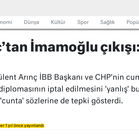
nomi
Dünya
Kültür
Spor
Sağlık
Popü
ç’tan İmamoğlu çıkışı
!
lent Arınç İBB Başkanı ve CHP'nin cu
lomasının iptal edilmesini 'yanlış' b
cunta' sözlerine de tepki gösterdi.
er 1 yıl önce yayınlandı