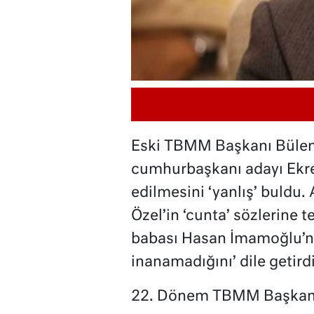
Eski TBMM Başkanı Bülent
cumhurbaşkanı adayı Ekr
edilmesini ‘yanlış’ buldu
Özel’in ‘cunta’ sözlerine 
babası Hasan İmamoğlu’nu
inanamadığını’ dile getirdi
22. Dönem TBMM Başkanı 