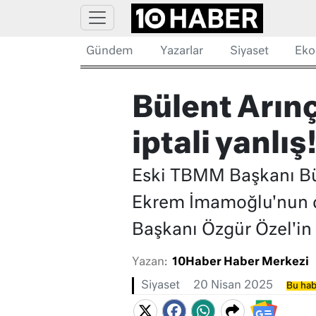
Gündem
Yazarlar
Siyaset
Eko
Bülent Arın
iptali yanlış
Eski TBMM Başkanı Bü
Ekrem İmamoğlu'nun dip
Başkanı Özgür Özel'in '
Yazan:
10Haber Haber Merkezi
Siyaset
20 Nisan 2025
Bu hab