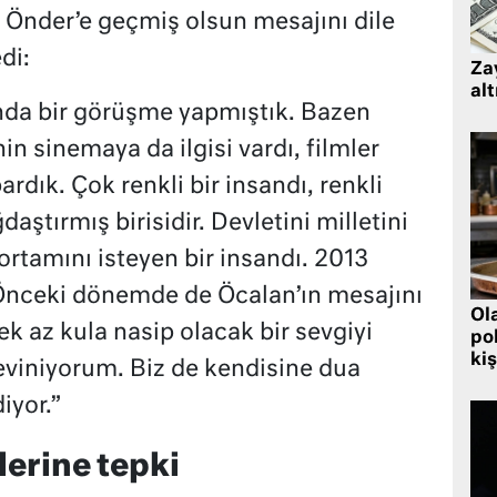
a Önder’e geçmiş olsun mesajını dile
di:
Zay
alt
nda bir görüşme yapmıştık. Bazen
in sinemaya da ilgisi vardı, filmler
dık. Çok renkli bir insandı, renkli
ştırmış birisidir. Devletini milletini
ortamını isteyen bir insandı. 2013
Önceki dönemde de Öcalan’ın mesajını
Ol
Pek az kula nasip olacak bir sevgiyi
pol
kiş
eviniyorum. Biz de kendisine dua
iyor.”
zlerine tepki