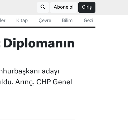
Abone ol
Giriş
ler
Kitap
Çevre
Bilim
Gezi
: Diplomanın
mhurbaşkanı adayı
uldu. Arınç, CHP Genel