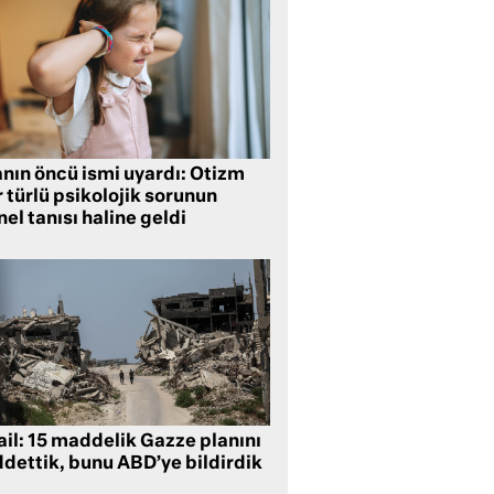
anın öncü ismi uyardı: Otizm
 türlü psikolojik sorunun
el tanısı haline geldi
ail: 15 maddelik Gazze planını
ddettik, bunu ABD’ye bildirdik