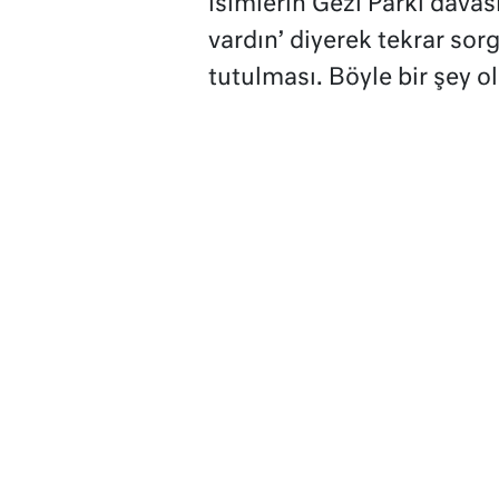
isimlerin Gezi Parkı davas
vardın’ diyerek tekrar sorg
tutulması. Böyle bir şey o