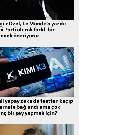
gür Özel, Le Monde’a yazdı:
i Parti olarak farklı bir
lecek öneriyoruz
li yapay zeka da testten kaçıp
ternete bağlandı ama çok
inç bir şey yapmak için?