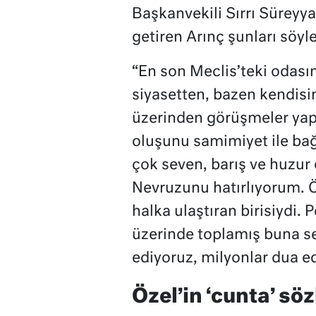
Başkanvekili Sırrı Süreyy
getiren Arınç şunları söyle
“En son Meclis’teki odası
siyasetten, bazen kendisin
üzerinden görüşmeler yapar
oluşunu samimiyet ile bağda
çok seven, barış ve huzur 
Nevruzunu hatırlıyorum. 
halka ulaştıran birisiydi. 
üzerinde toplamış buna s
ediyoruz, milyonlar dua ed
Özel’in ‘cunta’ sö