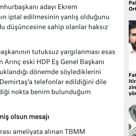
Pa
umhurbaşkanı adayı Ekrem
Or
n iptal edilmesinin yanlış olduğunu
u düşüncesine sahip olanlar haksız
başkanının tutuksuz yargılanması esas
nan Arınç eski HDP Eş Genel Başkanı
tuklandığı dönemde söylediklerini
Fat
iti
 Demirtaş’a telefonlar edildiğini dile
zin
eldiği nokta benim bulunduğum
yö
miş olsun mesajı
nrası ameliyata alınan TBMM