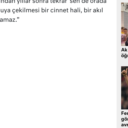
ından yıllar sonra tekrar ‘sen de orada
uya çekilmesi bir cinnet hali, bir akıl
lamaz.”
Ak 
öğr
Fe
gö
avr