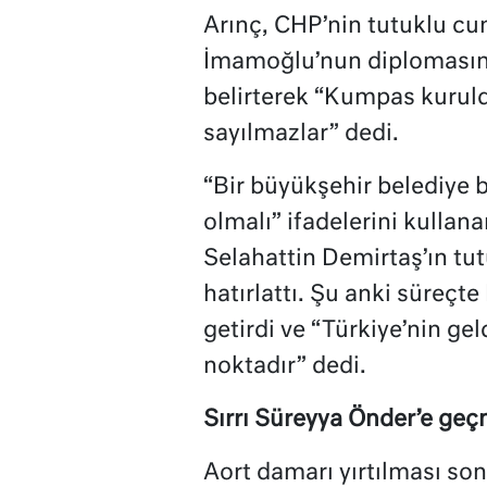
Arınç, CHP’nin tutuklu c
İmamoğlu’nun diplomasını
belirterek “Kumpas kuruld
sayılmazlar” dedi.
“Bir büyükşehir belediye 
olmalı” ifadelerini kulla
Selahattin Demirtaş’ın tu
hatırlattı. Şu anki süreçte
getirdi ve “Türkiye’nin g
noktadır” dedi.
Sırrı Süreyya Önder’e geç
Aort damarı yırtılması so