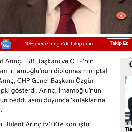
Takip Et
10Haber'i Google'da takip edin
 Arınç, İBB Başkanı ve CHP’nin
em İmamoğlu’nun diplomasının iptal
. Arınç, CHP Genel Başkanı Özgür
tepki gösterdi. Arınç, İmamoğlu’nun
n bedduasını duyunca ‘kulaklarına
.
Bülent Arınç tv100’e konuştu.
Tü