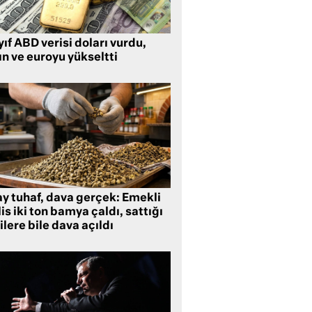
ıf ABD verisi doları vurdu,
ın ve euroyu yükseltti
ay tuhaf, dava gerçek: Emekli
is iki ton bamya çaldı, sattığı
ilere bile dava açıldı