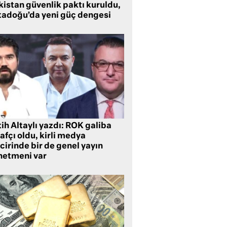
kistan güvenlik paktı kuruldu,
tadoğu’da yeni güç dengesi
ih Altaylı yazdı: ROK galiba
rafçı oldu, kirli medya
cirinde bir de genel yayın
netmeni var