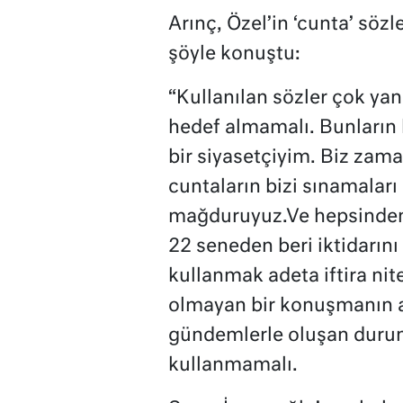
Arınç, Özel’in ‘cunta’ söz
şöyle konuştu:
“Kullanılan sözler çok yan
hedef almamalı. Bunların 
bir siyasetçiyim. Biz zam
cuntaların bizi sınamaları 
mağduruyuz.Ve hepsinden ba
22 seneden beri iktidarını
kullanmak adeta iftira nit
olmayan bir konuşmanın an
gündemlerle oluşan duruml
kullanmamalı.