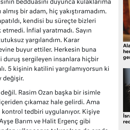
sının bedduasını duyunca kulaklarıma
 almış bir adam, hiç yakıştıramadım.
patıldı, kendisi bu süreçte bizleri
k etmedi. İnfial yaratmadı. Sayın
tutuksuz yargılandım. Karar
Al
vine buyur ettiler. Herkesin buna
her
gen
i duruş sergileyen insanlara hiçbir
 5 kişinin katilini yargılamıyorsun ki
 değişir.
değil. Rasim Ozan başka bir isimle
içeriden çıkamaz hale gelirdi. Ama
i kontrol tedbiri uygulanıyor. Kişiye
İsr
Ayşe Barım ve Halit Ergenç gibi
re