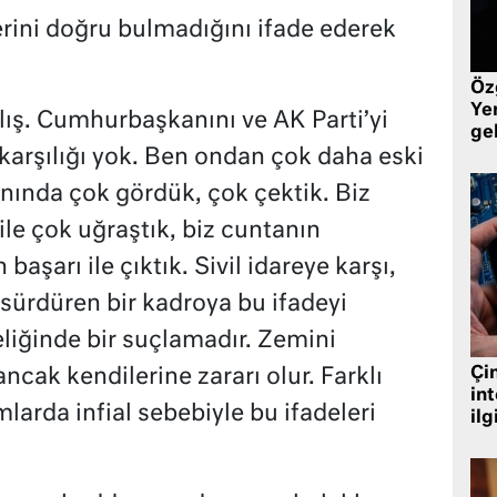
lerini doğru bulmadığını ifade ederek
Öz
Yen
lış. Cumhurbaşkanını ve AK Parti’yi
ge
karşılığı yok. Ben ondan çok daha eski
anında çok gördük, çok çektik. Biz
ile çok uğraştık, biz cuntanın
şarı ile çıktık. Sivil idareye karşı,
 sürdüren bir kadroya bu ifadeyi
eliğinde bir suçlamadır. Zemini
Çin
cak kendilerine zararı olur. Farklı
in
arda infial sebebiyle bu ifadeleri
ilg