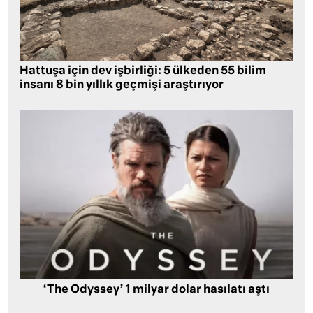
Hattuşa için dev işbirliği: 5 ülkeden 55 bilim
insanı 8 bin yıllık geçmişi araştırıyor
‘The Odyssey’ 1 milyar dolar hasılatı aştı