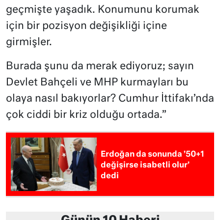
geçmişte yaşadık. Konumunu korumak
için bir pozisyon değişikliği içine
girmişler.
Burada şunu da merak ediyoruz; sayın
Devlet Bahçeli ve MHP kurmayları bu
olaya nasıl bakıyorlar? Cumhur İttifakı’nda
çok ciddi bir kriz olduğu ortada.”
Erdoğan da sonunda ’50+1
değişirse isabetli olur’
dedi