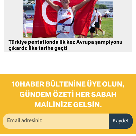
Türkiye pentatlonda ilk kez Avrupa şampiyonu
çıkardı: İlke tarihe geçti
10HABER BÜLTENINE ÜYE OLUN,
GÜNDEM ÖZETI HER SABAH
MAILINIZE GELSIN.
Kaydet