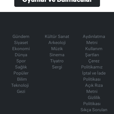
Gündem
Kültür Sanat
Aydınlatma
Siyaset
Arkeoloji
Metni
Ekonomi
Müzik
Kullanım
Dünya
Sinema
Şartları
Spor
Tiyatro
Çerez
Sağlık
Sergi
Politikamız
Popüler
İptal ve İade
Bilim
Politikası
Teknoloji
Açık Rıza
Gezi
Metni
Gizlilik
Politikası
Sıkça Sorulan