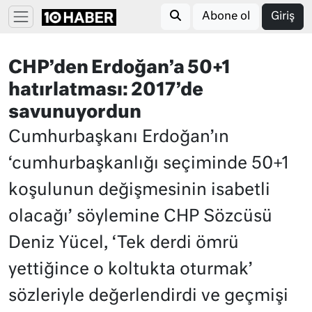
Abone ol
Giriş
CHP’den Erdoğan’a 50+1
hatırlatması: 2017’de
savunuyordun
Cumhurbaşkanı Erdoğan’ın
‘cumhurbaşkanlığı seçiminde 50+1
koşulunun değişmesinin isabetli
olacağı’ söylemine CHP Sözcüsü
Deniz Yücel, ‘Tek derdi ömrü
yettiğince o koltukta oturmak’
sözleriyle değerlendirdi ve geçmişi