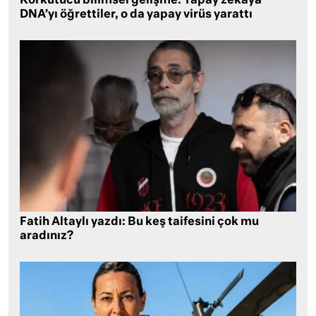
Korkutucu bilimsel gelişme: Yapay zekaya
DNA’yı öğrettiler, o da yapay virüs yarattı
Fatih Altaylı yazdı: Bu keş taifesini çok mu
aradınız?