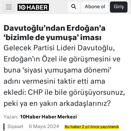
Abone ol
Giriş
Davutoğlu’ndan Erdoğan’a
‘bizimle de yumuşa’ iması
Gelecek Partisi Lideri Davutoğlu,
Erdoğan’ın Özel ile görüşmesini ve
buna ‘siyasi yumuşama dönemi’
adını vermesini taktir etti ama
ekledi: CHP ile bile görüşüyorsunuz,
peki ya en yakın arkadaşlarınız?
Yazan:
10Haber Haber Merkezi
Siyaset
6 Mayıs 2024
Bu haber 2 yıl önce yayınlandı