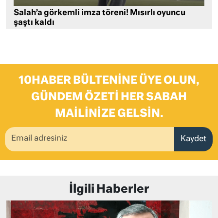
Salah’a görkemli imza töreni! Mısırlı oyuncu
şaştı kaldı
10HABER BÜLTENINE ÜYE OLUN,
GÜNDEM ÖZETI HER SABAH
MAILINIZE GELSIN.
Kaydet
İlgili Haberler