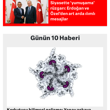
Siyasette ‘yumuşama’
rüzgarı: Erdoğan ve
Özel’den art arda ılımlı
mesajlar
Günün 10 Haberi