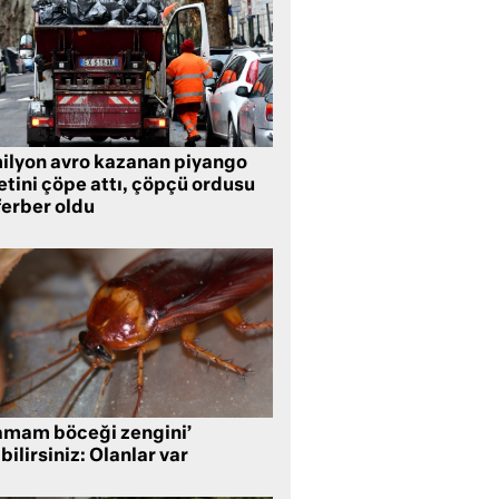
milyon avro kazanan piyango
etini çöpe attı, çöpçü ordusu
ferber oldu
amam böceği zengini’
bilirsiniz: Olanlar var