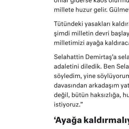
onlar giderse kaos olurmu
millete huzur gelir. Gülme
Tütündeki yasakları kaldıra
şimdi milletin devri başl
milletimizi ayağa kaldırac
Selahattin Demirtaş’a se
adaletini diledik. Ben Sel
söyledim, yine söylüyorum
davasından arkadaşım yat
değil, bütün haksızlığa, 
istiyoruz.”
‘Ayağa kaldırmalıy