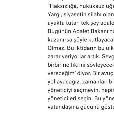
“Haksızlığa, hukuksuzluğa 
Yargı, siyasetin silahı ol
ayakta tutan tek şey adal
Bugünün Adalet Bakanı’na 
kazanırsa şöyle kutlayacak
Olmaz! Bu iktidarın bu ülk
zarar veriyorlar artık. Se
birbirine fikrini söyleyece
vereceğim’ diyor. Bir avuç i
yollayacağız, zamanları bit
yöneticiyi seçmeyin, hepi
yöneticileri seçin. Bu yön
vatandaşına gücünü göst