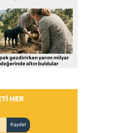
pek gezdirirken yarım milyar
 değerinde altın buldular
TI HER
Kaydet