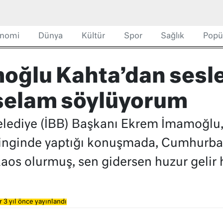
nomi
Dünya
Kültür
Spor
Sağlık
Popü
ğlu Kahta’dan sesle
selam söylüyorum
elediye (İBB) Başkanı Ekrem İmamoğlu
inginde yaptığı konuşmada, Cumhurba
kaos olurmuş, sen gidersen huzur gelir 
 3 yıl önce yayınlandı