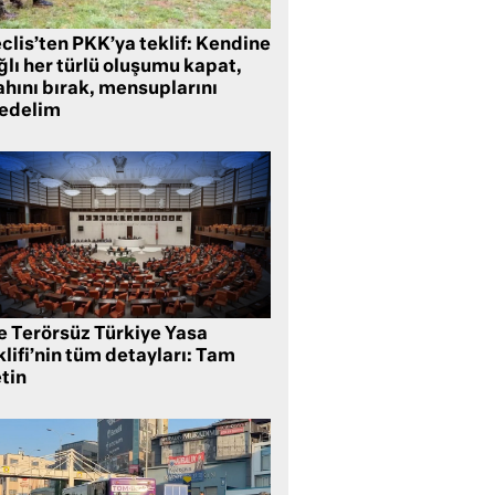
clis’ten PKK’ya teklif: Kendine
lı her türlü oluşumu kapat,
ahını bırak, mensuplarını
fedelim
te Terörsüz Türkiye Yasa
lifi’nin tüm detayları: Tam
tin