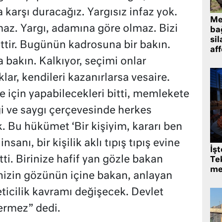
karşı duracağız. Yargısız infaz yok.
Me
amaz. Yargı, adamına göre olmaz. Bizi
bağ
sil
ettir. Bugünün kadrosuna bir bakın.
af
bakın. Kalkıyor, seçimi onlar
lar, kendileri kazanırlarsa vesaire.
e için yapabilecekleri bitti, memlekete
vgi ve saygı çerçevesinde herkes
k. Bu hükümet ‘Bir kişiyim, kararı ben
nsanı, bir kişilik aklı tıpış tıpış evine
İş
ti. Birinize hafif yan gözle bakan
Tek
me
nizin gözünün içine bakan, anlayan
eticilik kavramı değişecek. Devlet
ermez” dedi.