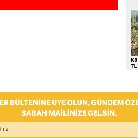
Kö
TL
ER BÜLTENINE ÜYE OLUN, GÜNDEM ÖZE
SABAH MAILINIZE GELSIN.