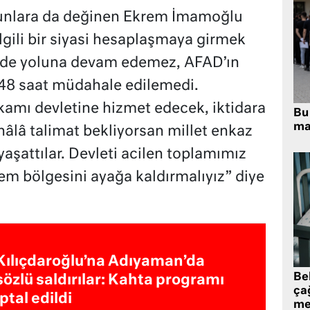
unlara da değinen Ekrem İmamoğlu
gili bir siyasi hesaplaşmaya girmek
lde yoluna devam edemez, AFAD’ın
48 saat müdahale edilemedi.
amı devletine hizmet edecek, iktidara
Bu 
ma
âlâ talimat bekliyorsan millet enkaz
 yaşattılar. Devleti acilen toplamımız
em bölgesini ayağa kaldırmalıyız” diye
Kılıçdaroğlu’na Adıyaman’da
Be
sözlü saldırılar: Kahta programı
ça
iptal edildi
me