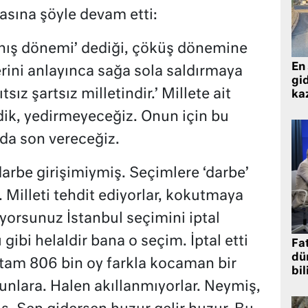
ına şöyle devam etti:
anış dönemi’ dediği, çöküş dönemine
En 
rini anlayınca sağa sola saldırmaya
gid
sız şartsız milletindir.’ Millete ait
ka
dik, yedirmeyeceğiz. Onun için bu
da son vereceğiz.
arbe girişimiymiş. Seçimlere ‘darbe’
i. Milleti tehdit ediyorlar, kokutmaya
liyorsunuz İstanbul seçimini iptal
 gibi helaldir bana o seçim. İptal etti
Fat
dü
e tam 806 bin oy farkla kocaman bir
bil
unlara. Halen akıllanmıyorlar. Neymiş,