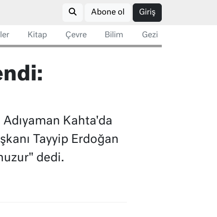
Abone ol
Giriş
ler
Kitap
Çevre
Bilim
Gezi
ndi:
, Adıyaman Kahta'da
şkanı Tayyip Erdoğan
huzur" dedi.