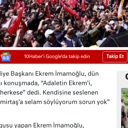
Takip Et
10Haber'i Google'da takip edin
diye Başkanı Ekrem İmamoğlu, dün
ı konuşmada, “Adaletin Ekrem’i,
t herkese” dedi. Kendisine seslenen
emirtaş’a selam söylüyorum sorun yok”
gusu yapan Ekrem İmamoğlu,