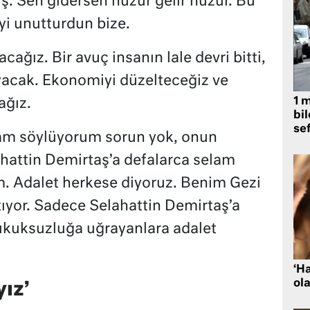
ş. Sen gidersen huzur gelir huzur. Bu
yi unutturdun bize.
cağız. Bir avuç insanın lale devri bitti,
ayacak. Ekonomiyi düzelteceğiz ve
1 
ağız.
bil
se
lam söylüyorum sorun yok, onun
ahattin Demirtaş’a defalarca selam
. Adalet herkese diyoruz. Benim Gezi
ıyor. Sadece Selahattin Demirtaş’a
hukuksuzluğa uğrayanlara adalet
‘H
ola
ız’