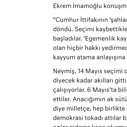
Ekrem İmamoğlu konuşmas
“Cumhur İttifakının ‘şahl
döndü. Seçimi kaybettikle
başladılar. ‘Egemenlik kayıt
olan hiçbir hakkı yedirme
kayyum atama anlayışına 
Neymiş, 14 Mayıs seçimi d
diyecek kadar akılları gitt
çalışıyorlar. 6 Mayıs’ta bi
ettiler. Anacığımın ak sütü
diye milletçe, hep birlikt
demokrasi tokadı attılar b