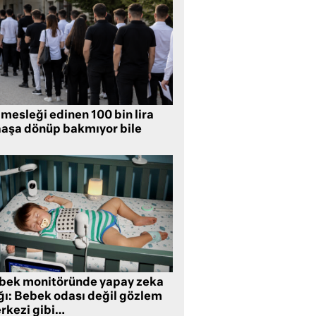
mesleği edinen 100 bin lira
aşa dönüp bakmıyor bile
bek monitöründe yapay zeka
ğı: Bebek odası değil gözlem
rkezi gibi…