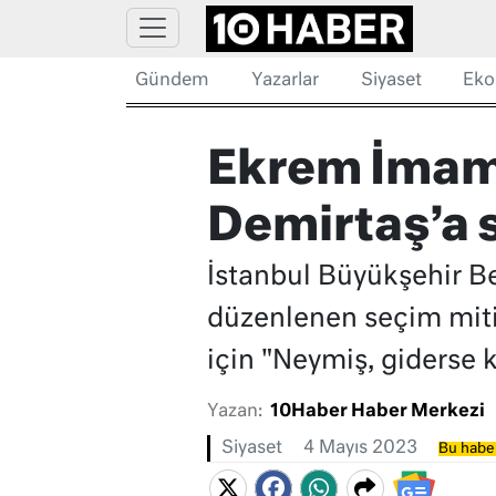
Gündem
Yazarlar
Siyaset
Eko
Ekrem İmamo
Demirtaş’a 
İstanbul Büyükşehir B
düzenlenen seçim mit
için "Neymiş, giderse 
Yazan:
10Haber Haber Merkezi
Siyaset
4 Mayıs 2023
Bu haber