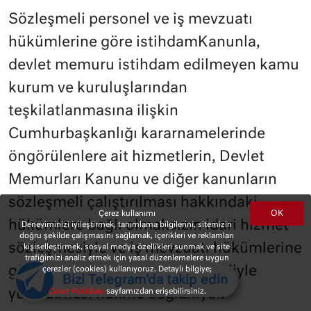
Sözleşmeli personel ve iş mevzuatı
hükümlerine göre istihdamKanunla,
devlet memuru istihdam edilmeyen kamu
kurum ve kuruluşlarından
teşkilatlanmasına ilişkin
Cumhurbaşkanlığı kararnamelerinde
öngörülenlere ait hizmetlerin, Devlet
Memurları Kanunu ve diğer kanunların
sözleşmeli çalıştırılması hakkındaki
OK
Çerez kullanımı
hükümlere bağlı olmaksızın idari hizmet
Deneyiminizi iyileştirmek, tanımlama bilgilerini, sitemizin
doğru şekilde çalışmasını sağlamak, içerikleri ve reklamları
sözleşmesiyle ve iş mevzuatı hükümlerine
kişiselleştirmek, sosyal medya özellikleri sunmak ve site
trafiğimizi analiz etmek için yasal düzenlemelere uygun
göre istihdam edilen personel eliyle
çerezler (cookies) kullanıyoruz. Detaylı bilgiye;
Bizi Telegram'da takip edin
yürütülmesi hükme bağlanıyor.
Çerez Politikası
sayfamızdan erişebilirsiniz.