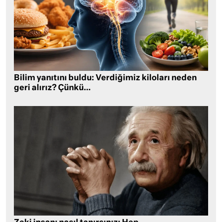
Bilim yanıtını buldu: Verdiğimiz kiloları neden
geri alırız? Çünkü…