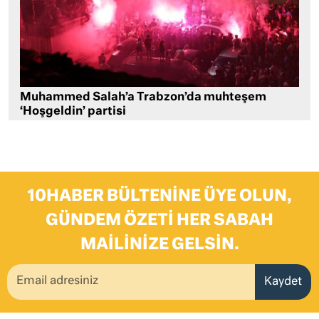
Muhammed Salah’a Trabzon’da muhteşem
‘Hoşgeldin’ partisi
10HABER BÜLTENINE ÜYE OLUN,
GÜNDEM ÖZETI HER SABAH
MAILINIZE GELSIN.
Kaydet