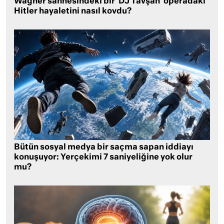
Wagner sahnesindeki bir ‘DJ Tavşan’ operadaki
Hitler hayaletini nasıl kovdu?
Bütün sosyal medya bir saçma sapan iddiayı
konuşuyor: Yerçekimi 7 saniyeliğine yok olur
mu?