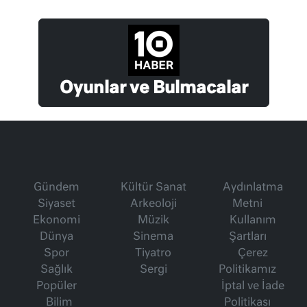
Oyunlar ve Bulmacalar
Gündem
Kültür Sanat
Aydınlatma
Siyaset
Arkeoloji
Metni
Ekonomi
Müzik
Kullanım
Dünya
Sinema
Şartları
Spor
Tiyatro
Çerez
Sağlık
Sergi
Politikamız
Popüler
İptal ve İade
Bilim
Politikası