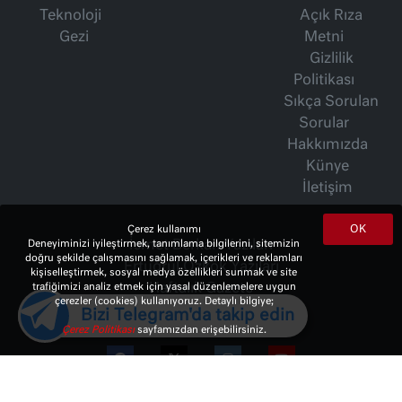
Teknoloji
Açık Rıza
Gezi
Metni
Gizlilik
Politikası
Sıkça Sorulan
Sorular
Hakkımızda
Künye
İletişim
OK
Çerez kullanımı
İsmet Berkan Yazıları
Deneyiminizi iyileştirmek, tanımlama bilgilerini, sitemizin
doğru şekilde çalışmasını sağlamak, içerikleri ve reklamları
Ertuğrul Özkök Yazıları
kişiselleştirmek, sosyal medya özellikleri sunmak ve site
Haftalık Gazete
trafiğimizi analiz etmek için yasal düzenlemelere uygun
çerezler (cookies) kullanıyoruz. Detaylı bilgiye;
Bizi Telegram'da takip edin
Çerez Politikası
sayfamızdan erişebilirsiniz.
© 2023 Copyright:
10Haber