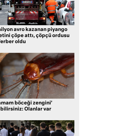
milyon avro kazanan piyango
etini çöpe attı, çöpçü ordusu
ferber oldu
amam böceği zengini’
bilirsiniz: Olanlar var