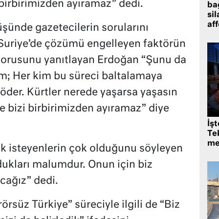
 birbirimizden ayıramaz” dedi.
bağ
sil
af
üşünde gazetecilerin sorularını
n Suriye’de çözümü engelleyen faktörün
n sorusunu yanıtlayan Erdoğan “Şunu da
im; Her kim bu süreci baltalamaya
 öder. Kürtler nerede yaşarsa yaşasın
e bizi birbirimizden ayıramaz” diye
İş
Tek
me
k isteyenlerin çok olduğunu söyleyen
ukları malumdur. Onun için biz
cağız” dedi.
süz Türkiye” süreciyle ilgili de “Biz