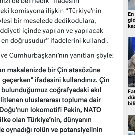
izi de belirledik” ifadesini
eki komisyona ilişkin “Türkiye’nin
En 
gid
ylesi bir meselede dedikodulara,
ka
iddiyeti içinde yapılan ve yapılacak
n doğrusudur” ifadelerini kullandı.
 ve Cumhurbaşkanı’nın yanıtları şöyle:
an makalenizde bir Çin atasözüne
geçerken” ifadesini kullandınız. Çin
g bulunduğumuz coğrafyadaki akıl
Fat
dü
litlenen uluslararası topluma dair
bil
? Doğu’nun lokomotifi Pekin, NATO
 ülke olan Türkiye’nin, dünyanın
 oynadığı rolün ve potansiyelinin