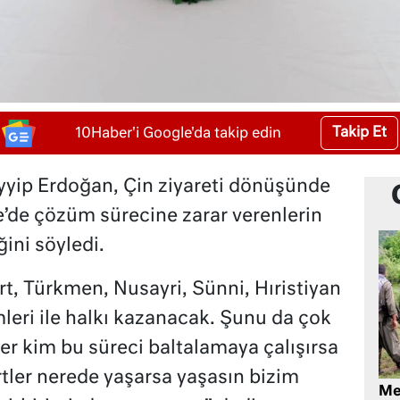
Takip Et
10Haber'i Google'da takip edin
ip Erdoğan, Çin ziyareti dönüşünde
e’de çözüm sürecine zarar verenlerin
ini söyledi.
, Türkmen, Nusayri, Sünni, Hıristiyan
leri ile halkı kazanacak. Şunu da çok
er kim bu süreci baltalamaya çalışırsa
rtler nerede yaşarsa yaşasın bizim
Me