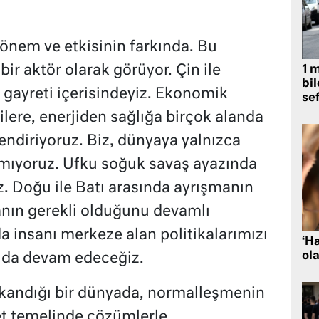
 önem ve etkisinin farkında. Bu
ir aktör olarak görüyor. Çin ile
1 
bil
n gayreti içerisindeyiz. Ekonomik
se
ojilere, enerjiden sağlığa birçok alanda
erlendiriyoruz. Biz, dünyaya yalnızca
mıyoruz. Ufku soğuk savaş ayazında
z. Doğu ile Batı arasında ayrışmanın
anın gerekli olduğunu devamlı
a insanı merkeze alan politikalarımızı
‘H
ola
da devam edeceğiz.
tıkandığı bir dünyada, normalleşmenin
t temelinde çözümlerle