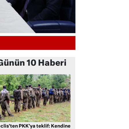
Günün 10 Haberi
clis’ten PKK’ya teklif: Kendine