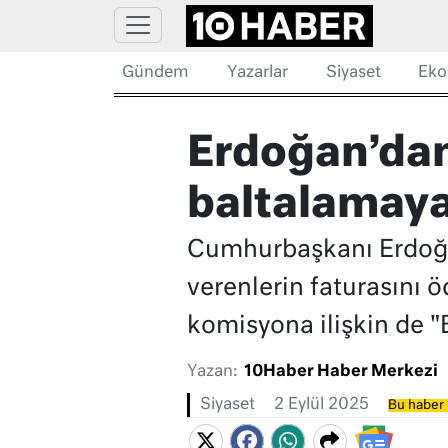
Gündem
Yazarlar
Siyaset
Eko
Erdoğan’dan 
baltalamaya 
Cumhurbaşkanı Erdoğan
verenlerin faturasını 
komisyona ilişkin de "B
Yazan:
10Haber Haber Merkezi
Siyaset
2 Eylül 2025
Bu haber 