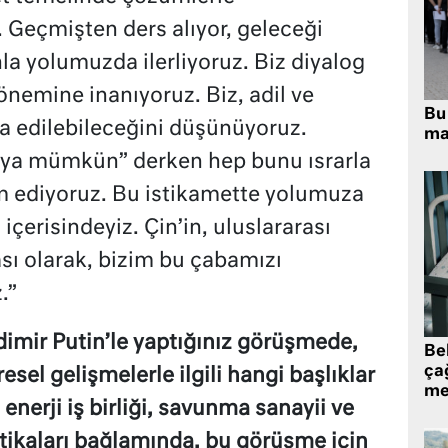
 Geçmişten ders alıyor, geleceği
la yolumuzda ilerliyoruz. Biz diyalog
önemine inanıyoruz. Biz, adil ve
Bu 
a edilebileceğini düşünüyoruz.
ma
ünya mümkün” derken hep bunu ısrarla
m ediyoruz. Bu istikamette yolumuza
çerisindeyiz. Çin’in, uluslararası
sı olarak, bizim bu çabamızı
.”
imir Putin’le yaptığınız görüşmede,
Be
ça
el gelişmelerle ilgili hangi başlıklar
me
enerji iş birliği, savunma sanayii ve
tikaları bağlamında, bu görüşme için