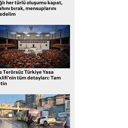
lı her türlü oluşumu kapat,
ahını bırak, mensuplarını
fedelim
te Terörsüz Türkiye Yasa
lifi’nin tüm detayları: Tam
tin