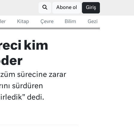
Abone ol
Giriş
ler
Kitap
Çevre
Bilim
Gezi
reci kim
öder
züm sürecine zarar
rını sürdüren
irledik" dedi.