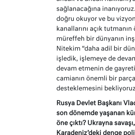
sağlanacağına inanıyoruz.
doğru okuyor ve bu vizyon
kanallarını açık tutmanın 
müreffeh bir dünyanın inş
Nitekim “daha adil bir d
işledik, işlemeye de deva
devam etmenin de gayreti i
camianın önemli bir parça
desteklemesini bekliyoruz
Rusya Devlet Başkanı Vlad
son dönemde yaşanan küres
öne çıktı? Ukrayna savaşı, 
Karadeniz’deki denge poli