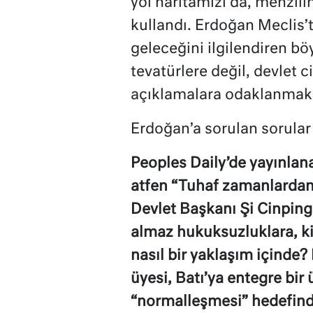
yol haritamızı da, menzilim
kullandı. Erdoğan Meclis’t
geleceğini ilgilendiren bö
tevatürlere değil, devlet c
açıklamalara odaklanmak e
Erdoğan’a sorulan sorular
Peoples Daily’de yayınlan
atfen “Tuhaf zamanlardan 
Devlet Başkanı Şi Cinpin
almaz hukuksuzluklara, ki
nasıl bir yaklaşım içinde
üyesi, Batı’ya entegre bir
“normalleşmesi” hedefinde