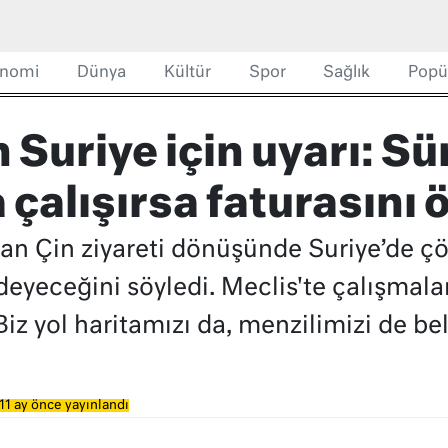
nomi
Dünya
Kültür
Spor
Sağlık
Popü
Suriye için uyarı: Sü
çalışırsa faturasını 
 Çin ziyareti dönüşünde Suriye’de çö
ödeyeceğini söyledi. Meclis'te çalışmala
iz yol haritamızı da, menzilimizi de bel
11 ay önce yayınlandı