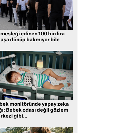
mesleği edinen 100 bin lira
aşa dönüp bakmıyor bile
bek monitöründe yapay zeka
ğı: Bebek odası değil gözlem
rkezi gibi…