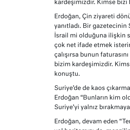
kardeşimizdir. Kimse bizi
Erdoğan, Çin ziyareti dön
yanıtladı. Bir gazetecini
İsrail mi olduğuna ilişki
çok net ifade etmek ister
çalışırsa bunun faturasını
bizim kardeşimizdir. Kims
konuştu.
Suriye’de de kaos çıkarma
Erdoğan “Bunların kim old
Suriye’yi yalnız bırakmaya
Erdoğan, devam eden “Terör