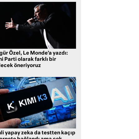
gür Özel, Le Monde’a yazdı:
i Parti olarak farklı bir
lecek öneriyoruz
li yapay zeka da testten kaçıp