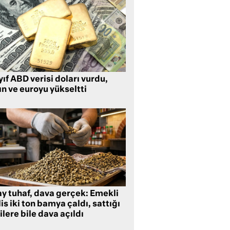
ıf ABD verisi doları vurdu,
ın ve euroyu yükseltti
ay tuhaf, dava gerçek: Emekli
is iki ton bamya çaldı, sattığı
ilere bile dava açıldı