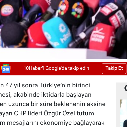
Takip Et
10Haber'i Google'da takip edin
 47 yıl sonra Türkiye’nin birinci
si, akabinde iktidarla başlayan
en uzunca bir süre beklenenin aksine
ayan CHP lideri Özgür Özel tutum
çim mesajlarını ekonomiye bağlayarak