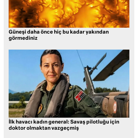
Güneşi daha önce hiç bu kadar yakından
görmediniz
İlk havacı kadın general: Savaş pilotluğu için
doktor olmaktan vazgeçmiş