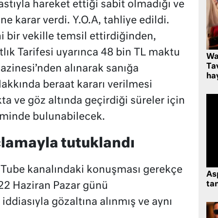
tıyla hareket ettiği sabit olmadığı ve
 karar verdi. Y.O.A, tahliye edildi.
bir vekille temsil ettirdiğinden,
lık Tarifesi uyarınca 48 bin TL maktu
Wa
Ta
Hazinesi’nden alınarak sanığa
hay
akkında beraat kararı verilmesi
ta ve göz altında geçirdiği süreler için
teminde bulunabilecek.
uçlamayla tutuklandı
ouTube kanalındaki konuşması gerekçe
As
tan
e 22 Haziran Pazar günü
iddiasıyla gözaltına alınmış ve aynı