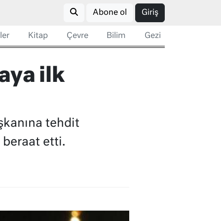
Abone ol
Giriş
ler
Kitap
Çevre
Bilim
Gezi
aya ilk
şkanına tehdit
beraat etti.