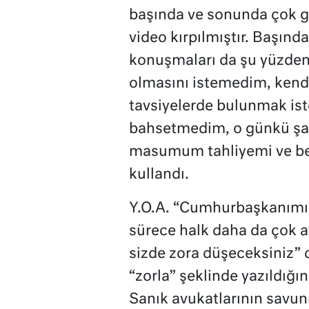
başında ve sonunda çok g
video kırpılmıştır. Başınd
konuşmaları da şu yüzden 
olmasını istemedim, ken
tavsiyelerde bulunmak is
bahsetmedim, o günkü şa
masumum tahliyemi ve ber
kullandı.
Y.O.A. “Cumhurbaşkanımız 
sürece halk daha da çok a
sizde zora düşeceksiniz” 
“zorla” şeklinde yazıldığın
Sanık avukatlarının savunm