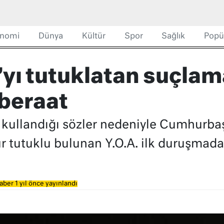
nomi
Dünya
Kültür
Spor
Sağlık
Popü
ı’yı tutuklatan suçlam
beraat
a kullandığı sözler nedeniyle Cumhurba
 tutuklu bulunan Y.O.A. ilk duruşmada 
aber 1 yıl önce yayınlandı