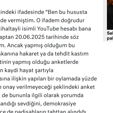
iğindeki ifadesinde “Ben bu hususta
fade vermiştim. O ifadem doğrudur
ihaltayli isimli YouTube hesabı bana
Sa
saptan 20.06.2025 tarihinde söz
pa
tım. Ancak yapmış olduğum bu
anına hakaret ya da tehdit kastım
etinin yapmış olduğu anketlerde
 kaydi hayat şartıyla
na ilişkin yapılan bir oylamada yüzde
e onay verilmeyeceği şeklindeki anket
de bununla ilgili olarak yorumda
andığı sevdiğini, demokrasiye
e de padişahların tahttan alındığı,