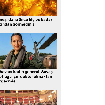
neşi daha önce hiç bu kadar
kından görmediniz
 havacı kadın general: Savaş
lotluğu için doktor olmaktan
zgeçmiş