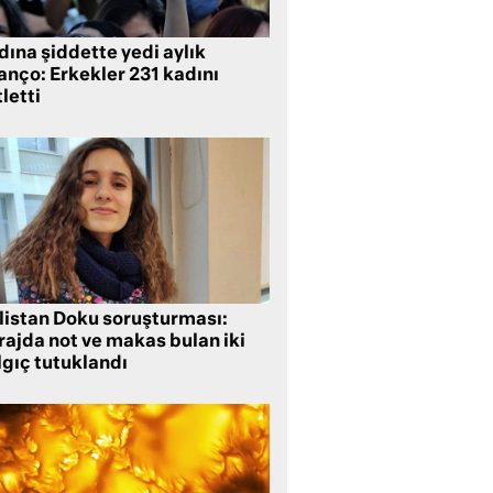
ına şiddette yedi aylık
anço: Erkekler 231 kadını
letti
listan Doku soruşturması:
rajda not ve makas bulan iki
lgıç tutuklandı