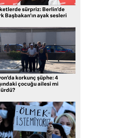
etlerde sürpriz: Berlin’de
rk Başbakan’ın ayak sesleri
yon’da korkunç şüphe: 4
şındaki çocuğu ailesi mi
dürdü?