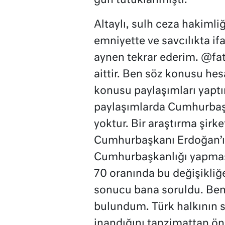
gün tutuklanmıştı.
Altaylı, sulh ceza hakiml
emniyette ve savcılıkta i
aynen tekrar ederim. @fat
aittir. Ben söz konusu he
konusu paylaşımları yap
paylaşımlarda Cumhurbaşk
yoktur. Bir araştırma şirk
Cumhurbaşkanı Erdoğan’ın
Cumhurbaşkanlığı yapması
70 oranında bu değişikliğ
sonucu bana soruldu. Ben 
bulundum. Türk halkının s
inandığını tanzimattan önc