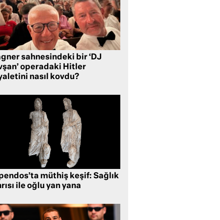
gner sahnesindeki bir ‘DJ
vşan’ operadaki Hitler
aletini nasıl kovdu?
pendos’ta müthiş keşif: Sağlık
rısı ile oğlu yan yana