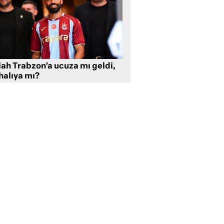
lah Trabzon’a ucuza mı geldi,
halıya mı?