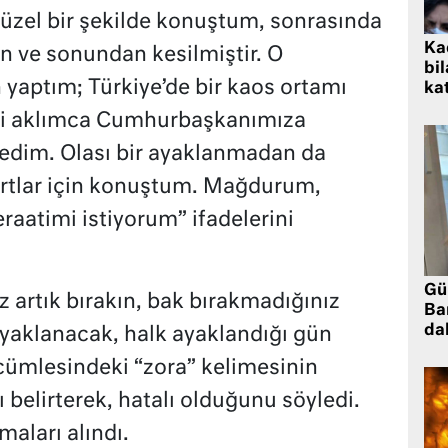
üzel bir şekilde konuştum, sonrasında
Kad
an ve sonundan kesilmiştir. O
bil
yaptım; Türkiye’de bir kaos ortamı
kat
di aklımca Cumhurbaşkanımıza
tedim. Olası bir ayaklanmadan da
rtlar için konuştum. Mağdurum,
aatimi istiyorum” ifadelerini
Gü
artık bırakın, bak bırakmadığınız
Ba
da
yaklanacak, halk ayaklandığı gün
cümlesindeki “zora” kelimesinin
ı belirterek, hatalı olduğunu söyledi.
aları alındı.