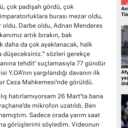
ü, çok padişah gördü, çok
Ank
Tü
imparatorluklara burası mezar oldu,
r oldu. Darbe oldu, Adnan Menderes
anımız artık bırakın, bak
k daha da çok ayaklanacak, halk
a düşeceksiniz.” sözleri gerekçe
anına tehdit’ suçlamasıyla 77 gündür
isi Y.OA’nın yargılandığı davanın ilk
Af
ya
ğır Ceza Mahkemesi’nde görüldü.
öl
lış hatırlamıyorsam 26 Mart’ta bana
raçhane’de mikrofon uzatıldı. Ben
lmamıştım. Sadece orada yarım saat
a görüşlerimi söyledim. Videonun