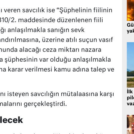
veren savcılık ise “Şüphelinin fiilinin
310/2. maddesinde düzenlenen fiili
Gü
ğı anlaşılmakla sanığın sevk
ya
dırılmasına, üzerine atılı suçun vasıf
nunda alacağı ceza miktarı nazara
a şüphesinin var olduğu anlaşılmakla
na karar verilmesi kamu adına talep ve
İlk
ı isteyen savcılığın mütalaasına karşı
pi
alarını gerçekleştirdi.
va
lecek