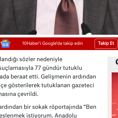
Takip Et
10Haber'i Google'da takip edin
landığı sözler nedeniyle
uçlamasıyla 77 gündür tutuklu
ada beraat etti. Gelişmenin ardından
çe gösterilerek tutuklanan gazeteci
masına çevrildi.
ardından bir sokak röportajında “Ben
seslenmek istiyorum. Anadolu