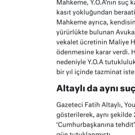
Mahkeme, Y.O.A’nın suç kas
kasıt yokluğundan beraatine
Mahkeme ayrıca, kendisini 
yürürlükte bulunan Avukat
vekalet ücretinin Maliye 
ödenmesine karar verdi. H
nedeniyle Y.O.A tutukluluk
bir yıl içinde tazminat is
Altaylı da aynı s
Gazeteci Fatih Altaylı, Y
gösterilerek, aynı şekild
‘Cumhurbaşkanına tehdit’ 