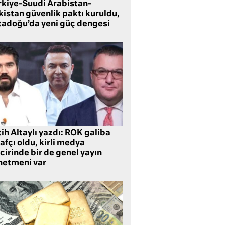
rkiye-Suudi Arabistan-
kistan güvenlik paktı kuruldu,
tadoğu’da yeni güç dengesi
ih Altaylı yazdı: ROK galiba
rafçı oldu, kirli medya
cirinde bir de genel yayın
netmeni var