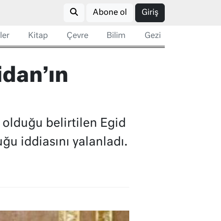
Abone ol
Giriş
ler
Kitap
Çevre
Bilim
Gezi
idan’ın
olduğu belirtilen Egid
ğu iddiasını yalanladı.