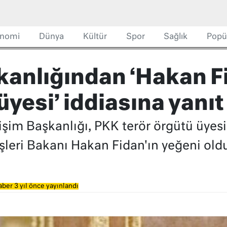
nomi
Dünya
Kültür
Spor
Sağlık
Popü
kanlığından ‘Hakan F
yesi’ iddiasına yanıt
şim Başkanlığı, PKK terör örgütü üyesi 
işleri Bakanı Hakan Fidan'ın yeğeni oldu
ber 3 yıl önce yayınlandı