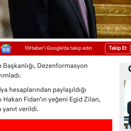
Takip Et
10Haber'i Google'da takip edin
m Başkanlığı, Dezenformasyon
yımladı.
ya hesaplarından paylaşıldığı
nı Hakan Fidan’ın yeğeni Egid Zilan,
yanıt verildi.