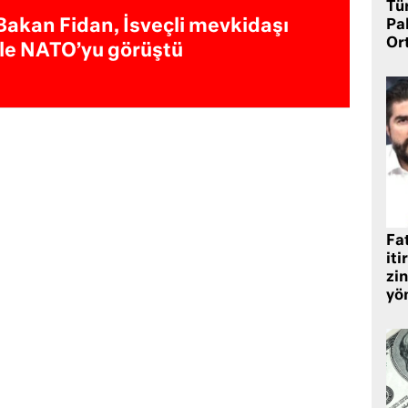
Tü
Bakan Fidan, İsveçli mevkidaşı
Pa
Or
ile NATO’yu görüştü
Fat
iti
zin
yö