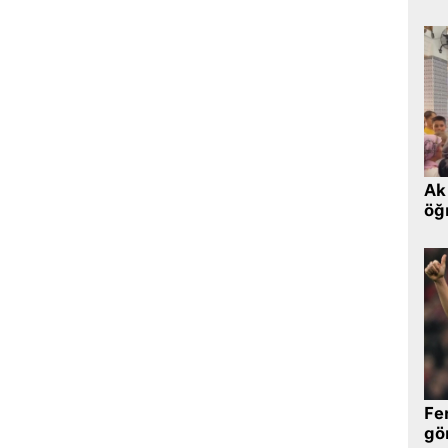
Ak 
öğr
Fe
gö