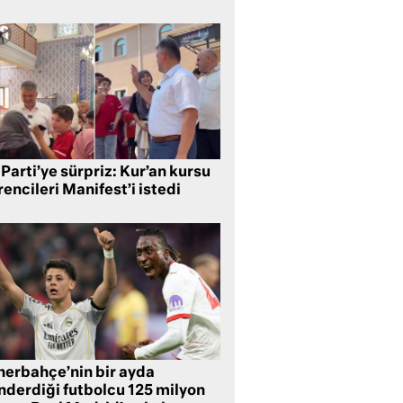
Parti’ye sürpriz: Kur’an kursu
encileri Manifest’i istedi
nerbahçe’nin bir ayda
nderdiği futbolcu 125 milyon