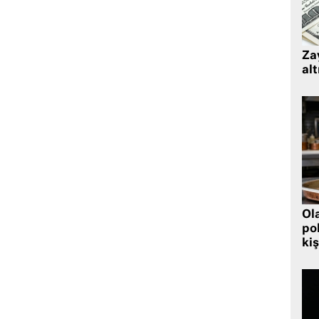
Zay
alt
Ol
pol
kiş