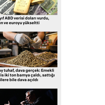
ıf ABD verisi doları vurdu,
ın ve euroyu yükseltti
ay tuhaf, dava gerçek: Emekli
is iki ton bamya çaldı, sattığı
ilere bile dava açıldı