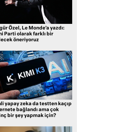
gür Özel, Le Monde’a yazdı:
i Parti olarak farklı bir
lecek öneriyoruz
li yapay zeka da testten kaçıp
ternete bağlandı ama çok
inç bir şey yapmak için?