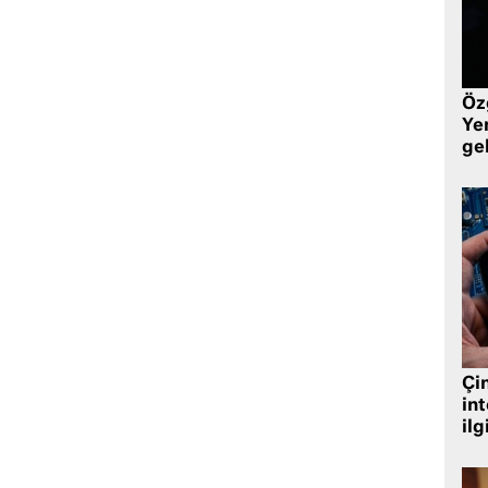
Öz
Yen
ge
Çin
in
ilg