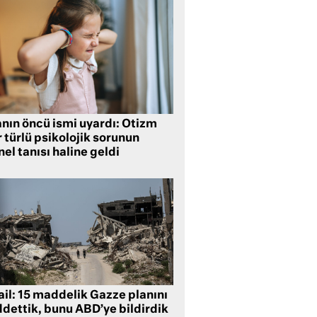
anın öncü ismi uyardı: Otizm
 türlü psikolojik sorunun
el tanısı haline geldi
ail: 15 maddelik Gazze planını
ddettik, bunu ABD’ye bildirdik