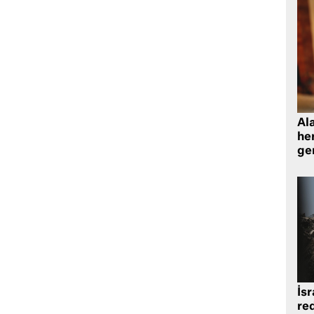
Al
her
gen
İsr
re