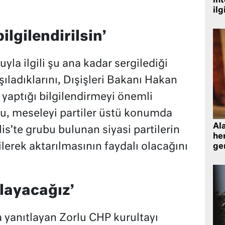
in
ilg
ilgilendirilsin’
uyla ilgili şu ana kadar sergilediği
ladıklarını, Dışişleri Bakanı Hakan
yaptığı bilgilendirmeyi önemli
lu, meseleyi partiler üstü konumda
Al
s’te grubu bulunan siyasi partilerin
her
lerek aktarılmasının faydalı olacağını
gen
klayacağız’
a yanıtlayan Zorlu CHP kurultayı