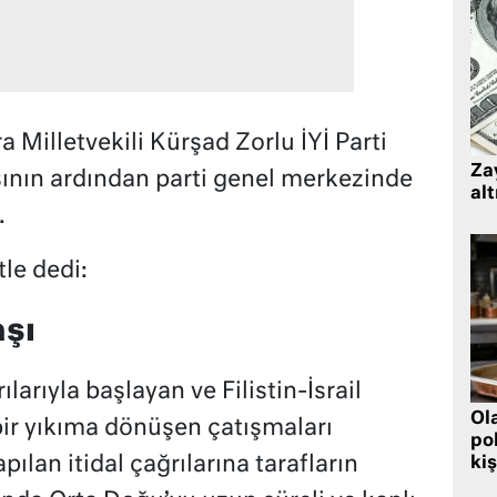
 Milletvekili Kürşad Zorlu İYİ Parti
Zay
sının ardından parti genel merkezinde
alt
.
tle dedi:
aşı
larıyla başlayan ve Filistin-İsrail
Ol
ir yıkıma dönüşen çatışmaları
pol
pılan itidal çağrılarına tarafların
kiş