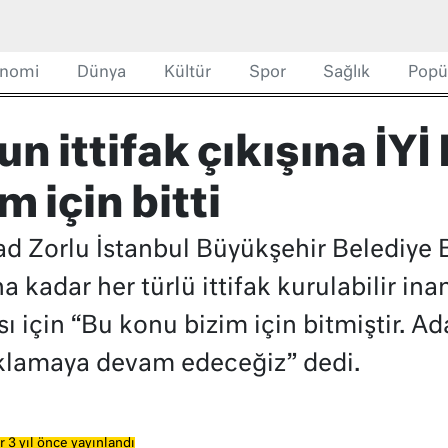
nomi
Dünya
Kültür
Spor
Sağlık
Popü
 ittifak çıkışına İYİ P
 için bitti
şad Zorlu İstanbul Büyükşehir Belediye
adar her türlü ittifak kurulabilir inan
ı için “Bu konu bizim için bitmiştir. 
klamaya devam edeceğiz” dedi.
 3 yıl önce yayınlandı