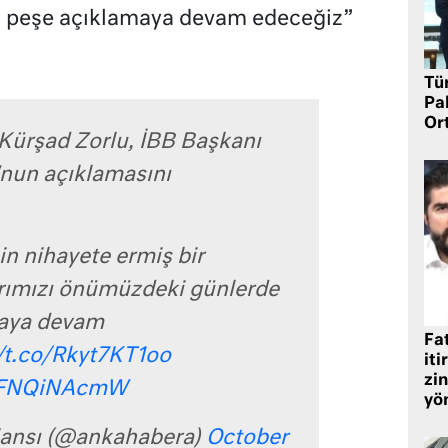
 peşe açıklamaya devam edeceğiz”
Tü
Pa
Or
 Kürşad Zorlu, İBB Başkanı
nun açıklamasını
in nihayete ermiş bir
ımızı önümüzdeki günlerde
maya devam
Fat
//t.co/Rkyt7KT1oo
iti
zin
/yFNQiNAcmW
yö
ansı (@ankahabera)
October