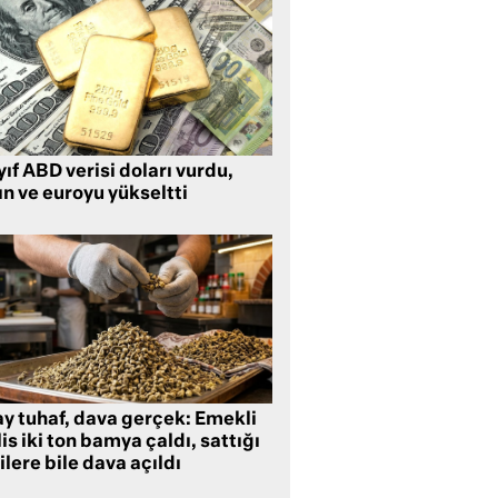
ıf ABD verisi doları vurdu,
ın ve euroyu yükseltti
ay tuhaf, dava gerçek: Emekli
is iki ton bamya çaldı, sattığı
ilere bile dava açıldı