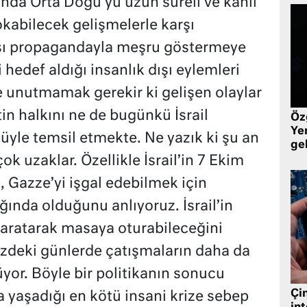
a Orta Doğu’yu uzun süreli ve kanlı
okabilecek gelişmelerle karşı
karşı propagandayla meşru göstermeye
ri hedef aldığı insanlık dışı eylemleri
e unutmamak gerekir ki gelişen olaylar
in halkını ne de bugünkü İsrail
Öz
Yen
müyle temsil etmekte. Ne yazık ki şu an
ge
k uzaklar. Özellikle İsrail’in 7 Ekim
k, Gazze’yi işgal edebilmek için
ığında olduğunu anlıyoruz. İsrail’in
yaratarak masaya oturabileceğini
eki günlerde çatışmaların daha da
or. Böyle bir politikanın sonucu
Çin
 yaşadığı en kötü insani krize sebep