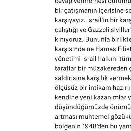
cevap vermemesi durumund
bir çatışmanın içerisine s
karşıyayız. İsrail’in bir 
çalıştığı ve Gazzeli siville
kınıyoruz. Bununla birlikt
karşısında ne Hamas Filist
yönetimi İsrail halkını tü
taraflar bir müzakereden ço
saldırısına karşılık verme
ölçüsüz bir intikam hazırl
kendine yeni kazanımlar 
düşündüğümüzde önümüzd
artması muhtemel gözüküy
bölgenin 1948’den bu yana