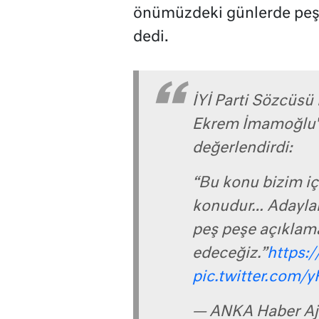
önümüzdeki günlerde peş
dedi.
İYİ Parti Sözcüsü
Ekrem İmamoğlu'
değerlendirdi:
“Bu konu bizim iç
konudur… Adaylar
peş peşe açıkla
edeceğiz.”
https:
pic.twitter.com
— ANKA Haber Aj