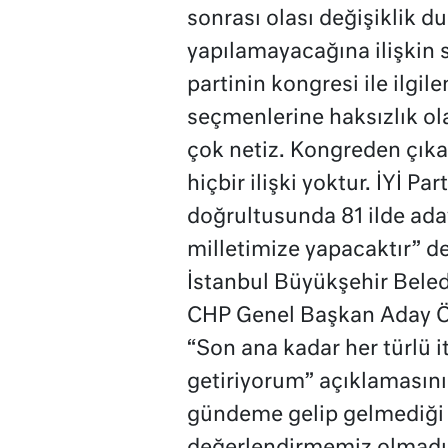
sonrası olası değişiklik d
yapılamayacağına ilişkin s
partinin kongresi ile ilgi
seçmenlerine haksızlık ola
çok netiz. Kongreden çıka
hiçbir ilişki yoktur. İYİ Pa
doğrultusunda 81 ilde ada
milletimize yapacaktır” de
İstanbul Büyükşehir Bel
CHP Genel Başkan Aday Özg
“Son ana kadar her türlü it
getiriyorum” açıklamasını
gündeme gelip gelmediği s