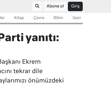
Abone ol
Giriş
ler
Kitap
Çevre
Bilim
Gezi
arti yanıtı:
 Başkanı Ekrem
cını tekrar dile
Adaylarımızı önümüzdeki