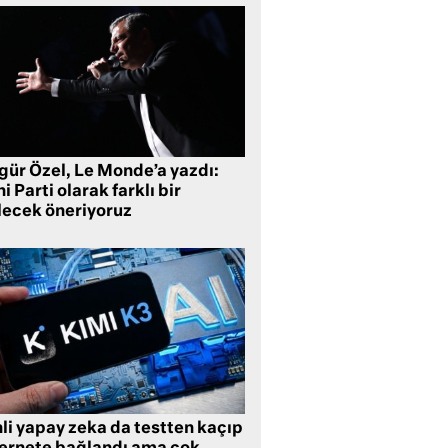
gür Özel, Le Monde’a yazdı:
i Parti olarak farklı bir
lecek öneriyoruz
li yapay zeka da testten kaçıp