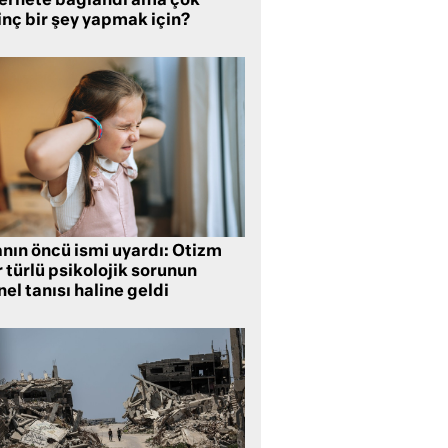
ternete bağlandı ama çok
inç bir şey yapmak için?
anın öncü ismi uyardı: Otizm
 türlü psikolojik sorunun
el tanısı haline geldi