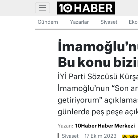
Gündem
Yazarlar
Siyaset
Eko
İmamoğlu’nun
Bu konu bizim
İYİ Parti Sözcüsü Kür
İmamoğlu’nun “Son ana k
getiriyorum” açıklamas
günlerde peş peşe açı
Yazan:
10Haber Haber Merkezi
Siyaset
17 Ekim 2023
Bu haber