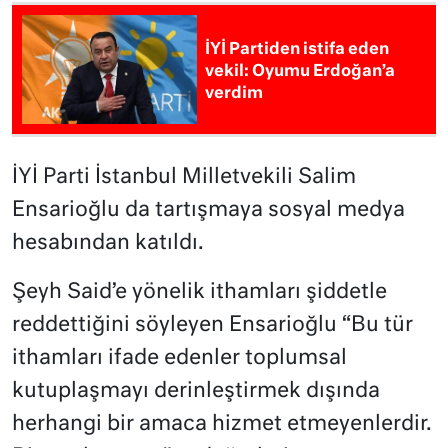
İYİ Partiden istifa eden
vekil: Oyumu Erdoğan’a
verdim
İYİ Parti İstanbul Milletvekili Salim
Ensarioğlu da tartışmaya sosyal medya
hesabından katıldı.
Şeyh Said’e yönelik ithamları şiddetle
reddettiğini söyleyen Ensarioğlu “Bu tür
ithamları ifade edenler toplumsal
kutuplaşmayı derinleştirmek dışında
herhangi bir amaca hizmet etmeyenlerdir.