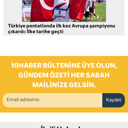
Türkiye pentatlonda ilk kez Avrupa şampiyonu
çıkardı: İlke tarihe geçti
10HABER BÜLTENINE ÜYE OLUN,
GÜNDEM ÖZETI HER SABAH
MAILINIZE GELSIN.
Kaydet