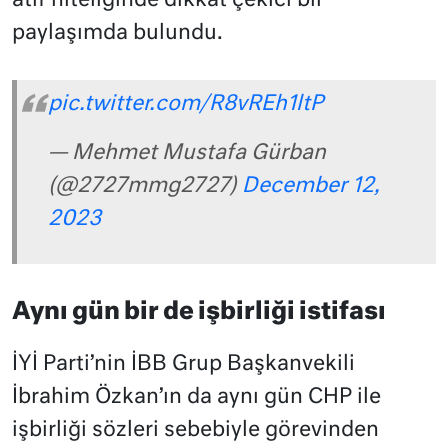
atıf niteliğinde dikkat çekici bir
paylaşımda bulundu.
pic.twitter.com/R8vREh1ltP
— Mehmet Mustafa Gürban
(@2727mmg2727)
December 12,
2023
Aynı gün bir de işbirliği istifası
İYİ Parti’nin İBB Grup Başkanvekili
İbrahim Özkan’ın da aynı gün CHP ile
işbirliği sözleri sebebiyle görevinden