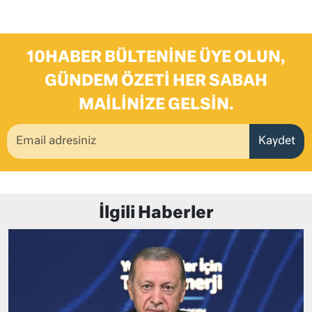
10HABER BÜLTENINE ÜYE OLUN,
GÜNDEM ÖZETI HER SABAH
MAILINIZE GELSIN.
Kaydet
İlgili Haberler