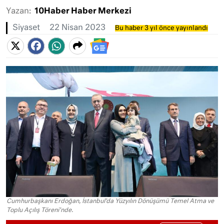
Yazan:
10Haber Haber Merkezi
Siyaset
22 Nisan 2023
Bu haber 3 yıl önce yayınlandı
Cumhurbaşkanı Erdoğan, İstanbul’da Yüzyılın Dönüşümü Temel Atma ve
Toplu Açılış Töreni'nde.