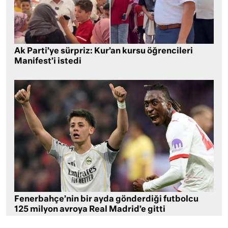
Ak Parti’ye sürpriz: Kur’an kursu öğrencileri
Manifest’i istedi
Fenerbahçe’nin bir ayda gönderdiği futbolcu
125 milyon avroya Real Madrid’e gitti