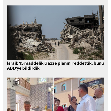
İsrail: 15 maddelik Gazze planını reddettik, bunu
ABD’ye bildirdik