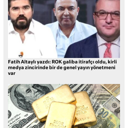
Fatih Altaylı yazdı: ROK galiba itirafçı oldu, kirli
medya zincirinde bir de genel yayın yönetmeni
var