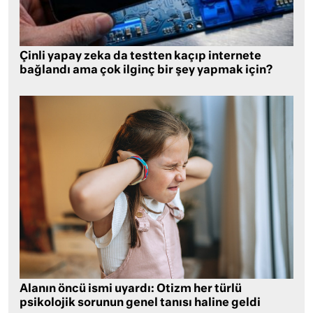
Çinli yapay zeka da testten kaçıp internete
bağlandı ama çok ilginç bir şey yapmak için?
Alanın öncü ismi uyardı: Otizm her türlü
psikolojik sorunun genel tanısı haline geldi