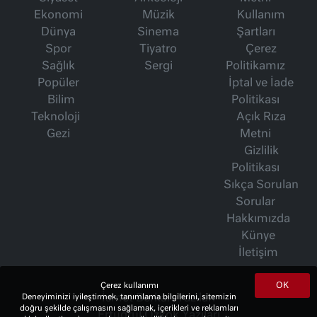
Ekonomi
Müzik
Kullanım
Dünya
Sinema
Şartları
Spor
Tiyatro
Çerez
Sağlık
Sergi
Politikamız
Popüler
İptal ve İade
Bilim
Politikası
Teknoloji
Açık Rıza
Gezi
Metni
Gizlilik
Politikası
Sıkça Sorulan
Sorular
Hakkımızda
Künye
İletişim
OK
Çerez kullanımı
Deneyiminizi iyileştirmek, tanımlama bilgilerini, sitemizin
İsmet Berkan Yazıları
doğru şekilde çalışmasını sağlamak, içerikleri ve reklamları
Ertuğrul Özkök Yazıları