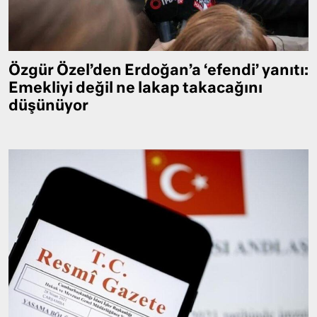
Özgür Özel’den Erdoğan’a ‘efendi’ yanıtı:
Emekliyi değil ne lakap takacağını
düşünüyor