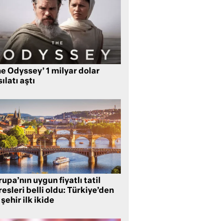
e Odyssey’ 1 milyar dolar
ılatı aştı
upa’nın uygun fiyatlı tatil
esleri belli oldu: Türkiye’den
 şehir ilk ikide