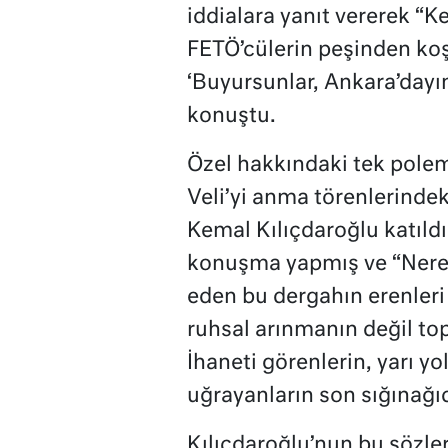
iddialara yanıt vererek “K
FETÖ’cülerin peşinden ko
‘Buyursunlar, Ankara’dayım
konuştu.
Özel hakkındaki tek polemi
Veli’yi anma törenlerindek
Kemal Kılıçdaroğlu katıld
konuşma yapmış ve “Nered
eden bu dergahın erenleri
ruhsal arınmanın değil t
İhaneti görenlerin, yarı yo
uğrayanların son sığınağıd
Kılıçdaroğlu’nun bu sözle