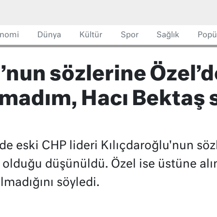
nomi
Dünya
Kültür
Spor
Sağlık
Popü
’nun sözlerine Özel’d
madım, Hacı Bektaş s
de eski CHP lideri Kılıçdaroğlu'nun sö
 olduğu düşünüldü. Özel ise üstüne al
olmadığını söyledi.