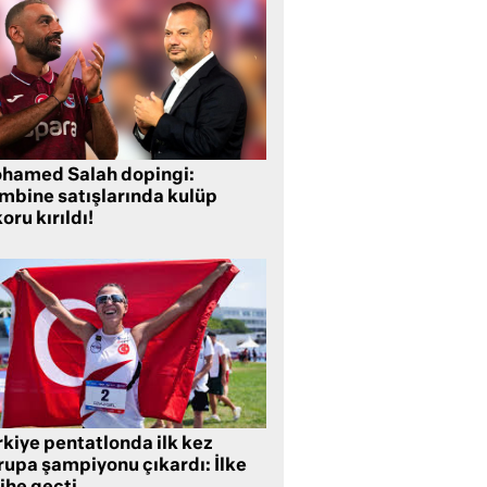
hamed Salah dopingi:
mbine satışlarında kulüp
oru kırıldı!
rkiye pentatlonda ilk kez
rupa şampiyonu çıkardı: İlke