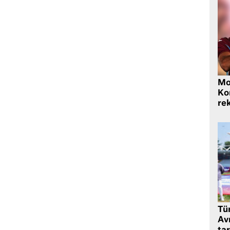
Mo
Ko
rek
Tü
Av