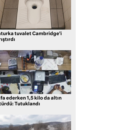
aturka tuvalet Cambridge’i
ıştırdı
ifa ederken 1,5 kilo da altın
türdü: Tutuklandı