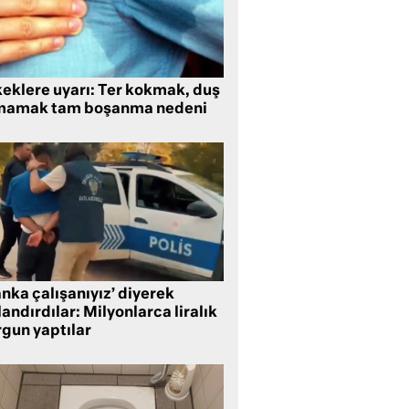
keklere uyarı: Ter kokmak, duş
mamak tam boşanma nedeni
nka çalışanıyız’ diyerek
andırdılar: Milyonlarca liralık
rgun yaptılar