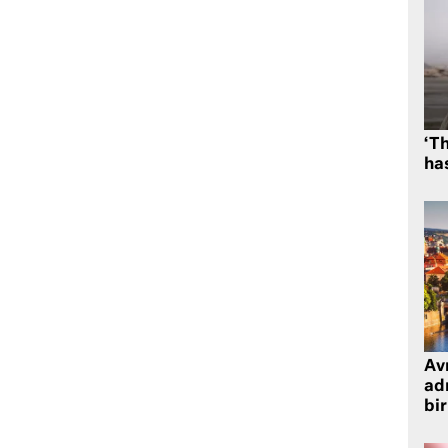
‘Th
has
Avr
adr
bir