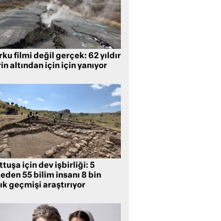
ku filmi değil gerçek: 62 yıldır
in altından için için yanıyor
tuşa için dev işbirliği: 5
eden 55 bilim insanı 8 bin
lık geçmişi araştırıyor