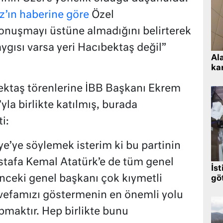
z’ın haberine göre
Özel
konuşmayı üstüne almadığını belirterek
ygısı varsa yeri Hacıbektaş değil”
Al
kar
ektaş törenlerine İBB Başkanı Ekrem
la birlikte katılmış, burada
i:
ye’ye söylemek isterim ki bu partinin
stafa Kemal Atatürk’e de tüm genel
İst
nceki genel başkanı çok kıymetli
gö
 vefamızı göstermenin en önemli yolu
apmaktır. Hep birlikte bunu