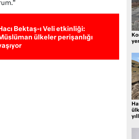
rum.”
Hacı Bektaş-ı Veli etkinliği:
Kor
Müslüman ülkeler perişanlığı
yer
yaşıyor
Hat
ülk
yıl