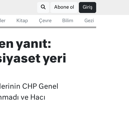
Abone ol
Giriş
ler
Kitap
Çevre
Bilim
Gezi
en yanıt:
iyaset yeri
zlerinin CHP Genel
ınmadı ve Hacı