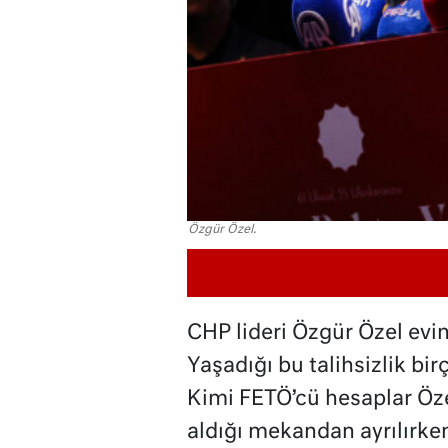
Özgür Özel.
CHP lideri Özgür Özel evi
Yaşadığı bu talihsizlik bi
Kimi FETÖ’cü hesaplar Özel
aldığı mekandan ayrılırken 