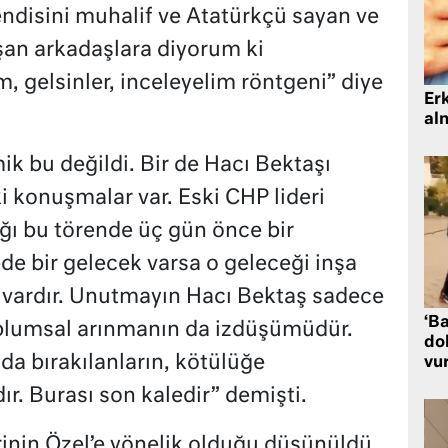
endisini muhalif ve Atatürkçü sayan ve
şan arkadaşlara diyorum ki
, gelsinler, inceleyelim röntgeni” diye
Er
al
k bu değildi. Bir de Hacı Bektaşı
i konuşmalar var. Eski CHP lideri
ığı bu törende üç gün önce bir
e bir gelecek varsa o geleceği inşa
 vardır. Unutmayın Hacı Bektaş sadece
‘Ba
oplumsal arınmanın da izdüşümüdür.
dol
lda bırakılanların, kötülüğe
vu
ır. Burası son kaledir” demişti.
rinin Özel’e yönelik olduğu düşünüldü.