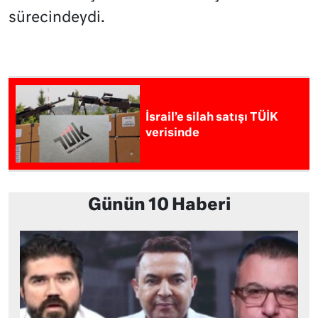
sürecindeydi.
İsrail’e silah satışı TÜİK
verisinde
Günün 10 Haberi