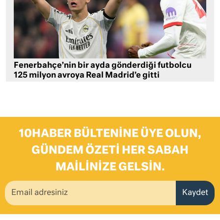
Fenerbahçe’nin bir ayda gönderdiği futbolcu
125 milyon avroya Real Madrid’e gitti
10HABER BÜLTENINE ÜYE OLUN,
GÜNDEM ÖZETI HER SABAH
MAILINIZE GELSIN.
Kaydet