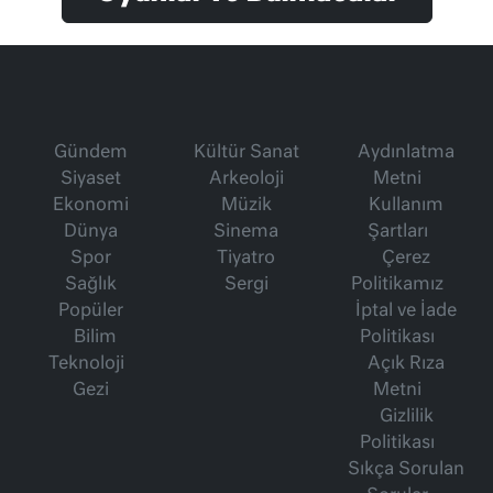
Gündem
Kültür Sanat
Aydınlatma
Siyaset
Arkeoloji
Metni
Ekonomi
Müzik
Kullanım
Dünya
Sinema
Şartları
Spor
Tiyatro
Çerez
Sağlık
Sergi
Politikamız
Popüler
İptal ve İade
Bilim
Politikası
Teknoloji
Açık Rıza
Gezi
Metni
Gizlilik
Politikası
Sıkça Sorulan