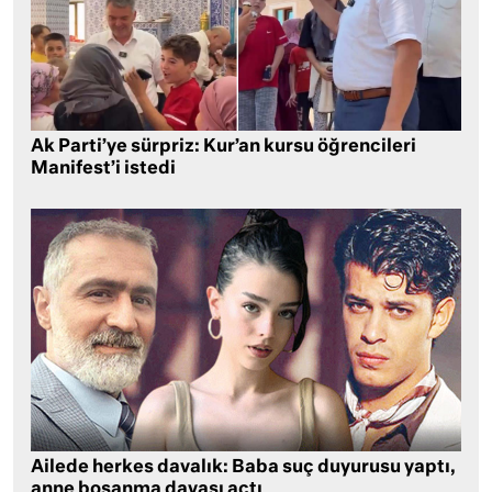
Ak Parti’ye sürpriz: Kur’an kursu öğrencileri
Manifest’i istedi
Ailede herkes davalık: Baba suç duyurusu yaptı,
anne boşanma davası açtı