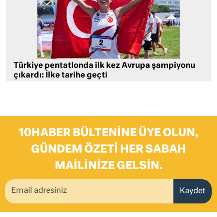
Türkiye pentatlonda ilk kez Avrupa şampiyonu
çıkardı: İlke tarihe geçti
10HABER BÜLTENINE ÜYE OLUN,
GÜNDEM ÖZETI HER SABAH
MAILINIZE GELSIN.
Kaydet