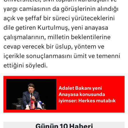
yargı camiasının da görüşlerinin alındığı
açık ve şeffaf bir süreci yürüteceklerini
dile getiren Kurtulmuş, yeni anayasa
çalışmalarının, milletin beklentilerine
cevap verecek bir üslup, yöntem ve
içerikle sonuçlanmasını ümit ve temenni
ettiğini söyledi.
Adalet Bakanı yeni
Anayasa konusunda
iyimser: Herkes mutabık
Günün 10 Haberi