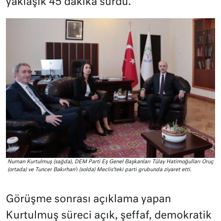
yaklaşık 45 dakika sürdü.
Numan Kurtulmuş (sağda), DEM Parti Eş Genel Başkanları Tülay Hatimoğulları Oruç
(ortada) ve Tuncer Bakırhan’ı (solda) Meclis’teki parti grubunda ziyaret etti.
Görüşme sonrası açıklama yapan
Kurtulmuş süreci açık, şeffaf, demokratik