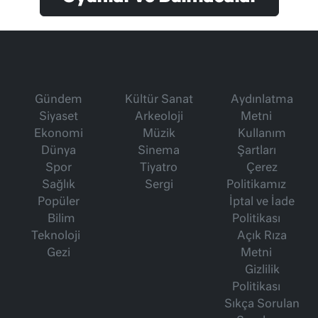
Gündem
Kültür Sanat
Aydınlatma
Siyaset
Arkeoloji
Metni
Ekonomi
Müzik
Kullanım
Dünya
Sinema
Şartları
Spor
Tiyatro
Çerez
Sağlık
Sergi
Politikamız
Popüler
İptal ve İade
Bilim
Politikası
Teknoloji
Açık Rıza
Gezi
Metni
Gizlilik
Politikası
Sıkça Sorulan