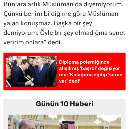
Bunlara artık Müslüman da diyemiyorum.
Çünkü benim bildiğime göre Müslüman
yalan konuşmaz. Başka bir şey
demiyorum. Öyle bir şey olmadığına senet
veririm onlara” dedi.
Diploma polemiğinde
alışılmış ‘başrol’ değişiyor
mu: ‘Kulağıma eğilip ‘sorun
var’ dedi’
Günün 10 Haberi