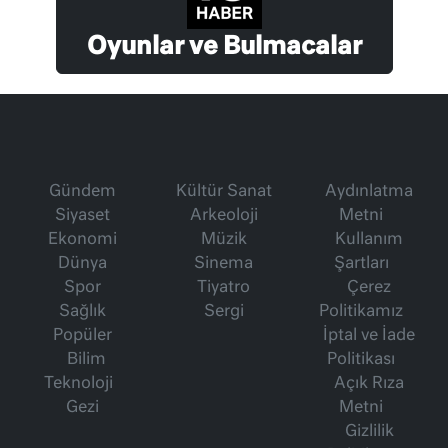
Oyunlar ve Bulmacalar
Gündem
Kültür Sanat
Aydınlatma
Siyaset
Arkeoloji
Metni
Ekonomi
Müzik
Kullanım
Dünya
Sinema
Şartları
Spor
Tiyatro
Çerez
Sağlık
Sergi
Politikamız
Popüler
İptal ve İade
Bilim
Politikası
Teknoloji
Açık Rıza
Gezi
Metni
Gizlilik