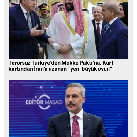
Terörsüz Türkiye’den Mekke Paktı’na, Kürt
kartından İran’a uzanan “yeni büyük oyun”