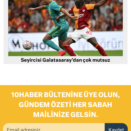
Seyircisi Galatasaray’dan çok mutsuz
10HABER BÜLTENINE ÜYE OLUN,
GÜNDEM ÖZETI HER SABAH
MAILINIZE GELSIN.
Kaydet