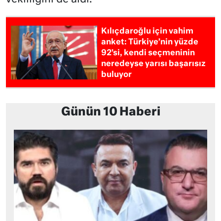
Kılıçdaroğlu için vahim
anket: Türkiye’nin yüzde
92’si, kendi seçmeninin
neredeyse yarısı başarısız
buluyor
Günün 10 Haberi