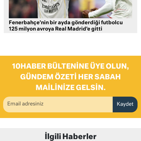
Fenerbahçe’nin bir ayda gönderdiği futbolcu
125 milyon avroya Real Madrid’e gitti
10HABER BÜLTENINE ÜYE OLUN,
GÜNDEM ÖZETI HER SABAH
MAILINIZE GELSIN.
Kaydet
İlgili Haberler