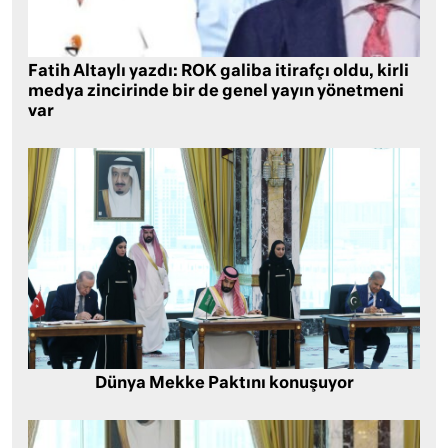
Fatih Altaylı yazdı: ROK galiba itirafçı oldu, kirli
medya zincirinde bir de genel yayın yönetmeni
var
Dünya Mekke Paktını konuşuyor