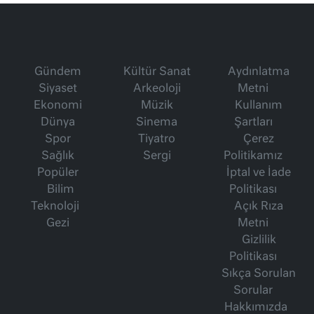
Gündem
Kültür Sanat
Aydınlatma
Siyaset
Arkeoloji
Metni
Ekonomi
Müzik
Kullanım
Dünya
Sinema
Şartları
Spor
Tiyatro
Çerez
Sağlık
Sergi
Politikamız
Popüler
İptal ve İade
Bilim
Politikası
Teknoloji
Açık Rıza
Gezi
Metni
Gizlilik
Politikası
Sıkça Sorulan
Sorular
Hakkımızda