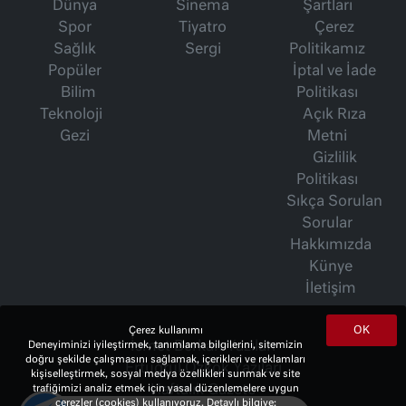
Dünya
Sinema
Şartları
Spor
Tiyatro
Çerez
Sağlık
Sergi
Politikamız
Popüler
İptal ve İade
Bilim
Politikası
Teknoloji
Açık Rıza
Gezi
Metni
Gizlilik
Politikası
Sıkça Sorulan
Sorular
Hakkımızda
Künye
İletişim
OK
Çerez kullanımı
Deneyiminizi iyileştirmek, tanımlama bilgilerini, sitemizin
İsmet Berkan Yazıları
doğru şekilde çalışmasını sağlamak, içerikleri ve reklamları
Ertuğrul Özkök Yazıları
kişiselleştirmek, sosyal medya özellikleri sunmak ve site
trafiğimizi analiz etmek için yasal düzenlemelere uygun
Haftalık Gazete
çerezler (cookies) kullanıyoruz. Detaylı bilgiye;