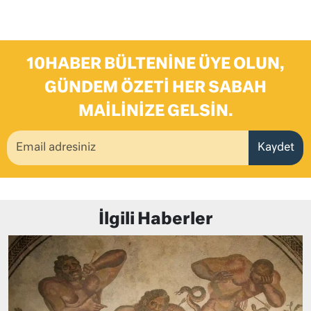
10HABER BÜLTENINE ÜYE OLUN,
GÜNDEM ÖZETI HER SABAH
MAILINIZE GELSIN.
Kaydet
İlgili Haberler