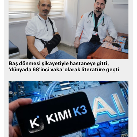
Baş dönmesi şikayetiyle hastaneye gitti,
‘dünyada 68’inci vaka’ olarak literatüre geçti