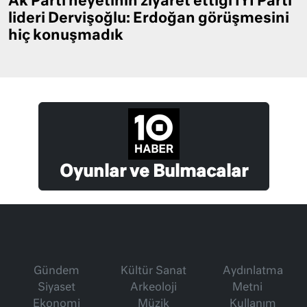
Ak Parti heyetinin ziyaret ettiği İYİ Parti
lideri Dervişoğlu: Erdoğan görüşmesini
hiç konuşmadık
Oyunlar ve Bulmacalar
Gündem
Kültür Sanat
Aydınlatma
Siyaset
Arkeoloji
Metni
Ekonomi
Müzik
Kullanım