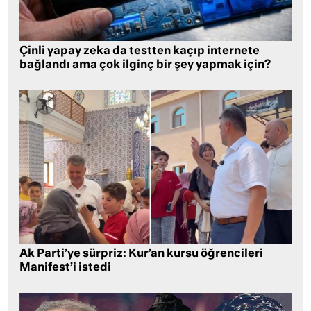
Çinli yapay zeka da testten kaçıp internete
bağlandı ama çok ilginç bir şey yapmak için?
Ak Parti’ye sürpriz: Kur’an kursu öğrencileri
Manifest’i istedi