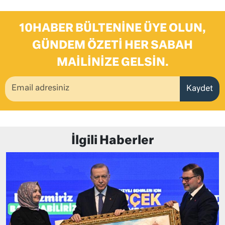
10HABER BÜLTENINE ÜYE OLUN,
GÜNDEM ÖZETI HER SABAH
MAILINIZE GELSIN.
Kaydet
İlgili Haberler