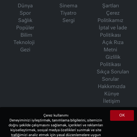
Dünya
Sinema
Şartları
Spor
Tiyatro
Çerez
Sağlık
Sergi
Politikamız
Popüler
İptal ve İade
Bilim
Politikası
Teknoloji
Açık Rıza
Gezi
Metni
Gizlilik
Politikası
Sıkça Sorulan
Sorular
Hakkımızda
Künye
İletişim
OK
Çerez kullanımı
İsmet Berkan Yazıları
Deneyiminizi iyileştirmek, tanımlama bilgilerini, sitemizin
doğru şekilde çalışmasını sağlamak, içerikleri ve reklamları
Ertuğrul Özkök Yazıları
kişiselleştirmek, sosyal medya özellikleri sunmak ve site
Haftalık Gazete
trafiğimizi analiz etmek için yasal düzenlemelere uygun