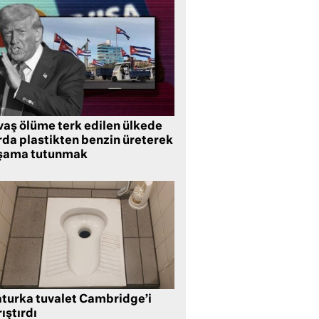
vaş ölüme terk edilen ülkede
rda plastikten benzin üreterek
şama tutunmak
aturka tuvalet Cambridge’i
ıştırdı