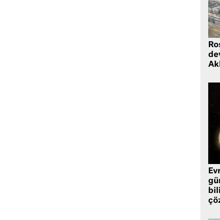
Ro
de
Ak
Ev
gü
bil
çö