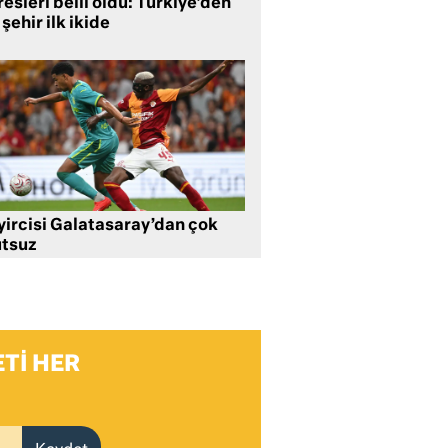
esleri belli oldu: Türkiye’den
 şehir ilk ikide
yircisi Galatasaray’dan çok
tsuz
TI HER