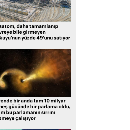
satom, daha tamamlanıp
vreye bile girmeyen
kuyu’nun yüzde 49’unu satıyor
rende bir anda tam 10 milyar
neş gücünde bir parlama oldu,
im bu parlamanın sırrını
zmeye çalışıyor