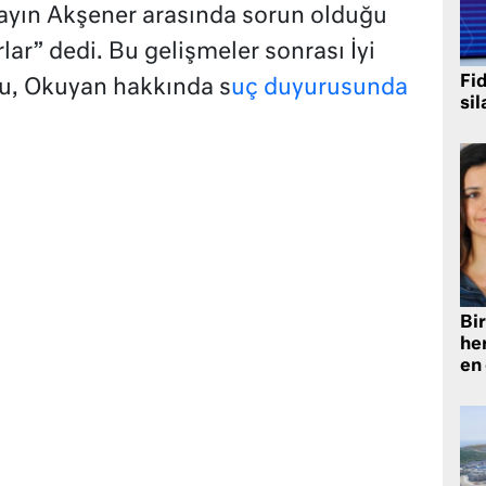
Sayın Akşener arasında sorun olduğu
lar” dedi. Bu gelişmeler sonrası İyi
Fi
lu, Okuyan hakkında s
uç duyurusunda
sil
Bir
he
en