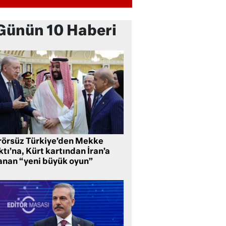
Günün 10 Haberi
rörsüz Türkiye’den Mekke
tı’na, Kürt kartından İran’a
anan “yeni büyük oyun”