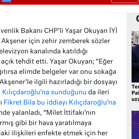
venlik Bakanı CHP’li Yaşar Okuyan İYİ
 Akşener için zehir zemberek sözler
televizyon kanalında katıldığı
açık tehdit etti. Yaşar Okuyan; “Eğer
tırsa elimde belgeler var onu sokağa
şener’le ilgili hazırladığı bir dosyayı
Te
 Kılıçdaroğlu’na sunduğunu
da ileri
Pak
uz
rı
Fikret Bila bu iddiayı Kılıçdaroğlu’na
mde yalanladı, “Milet İttifakı’nın
armış gibi bir hava yaratılmaya
daki ilişkileri enfekte etmek için her