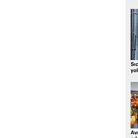
Sı
yo
Avr