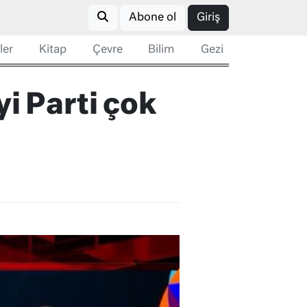
Abone ol
Giriş
ler
Kitap
Çevre
Bilim
Gezi
yi Parti çok