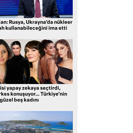
dan: Rusya, Ukrayna’da nükleer
ah kullanabileceğini ima etti
isi yapay zekaya seçtirdi,
rkes konuşuyor… Türkiye’nin
 güzel beş kadını