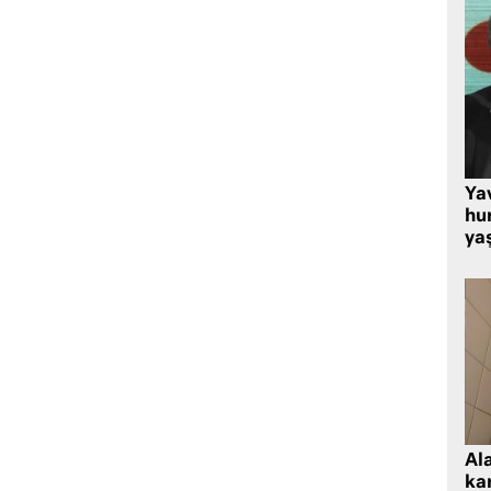
Ya
hu
ya
Al
kar