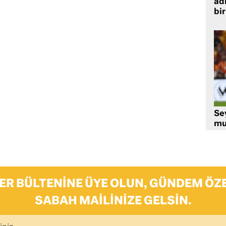
adr
bir
Se
mu
ER BÜLTENINE ÜYE OLUN, GÜNDEM ÖZE
SABAH MAILINIZE GELSIN.