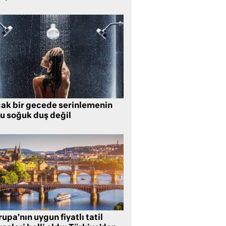
cak bir gecede serinlemenin
lu soğuk duş değil
upa’nın uygun fiyatlı tatil