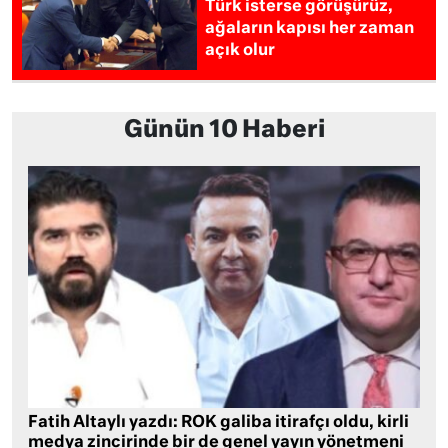
Türk isterse görüşürüz,
ağaların kapısı her zaman
açık olur
Günün 10 Haberi
Fatih Altaylı yazdı: ROK galiba itirafçı oldu, kirli
medya zincirinde bir de genel yayın yönetmeni