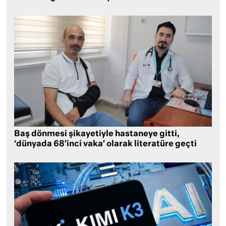
Baş dönmesi şikayetiyle hastaneye gitti,
‘dünyada 68’inci vaka’ olarak literatüre geçti