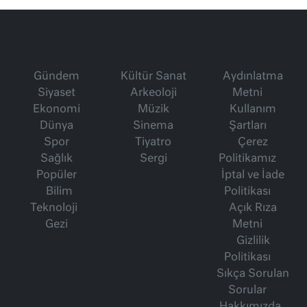
Gündem
Kültür Sanat
Aydınlatma
Siyaset
Arkeoloji
Metni
Ekonomi
Müzik
Kullanım
Dünya
Sinema
Şartları
Spor
Tiyatro
Çerez
Sağlık
Sergi
Politikamız
Popüler
İptal ve İade
Bilim
Politikası
Teknoloji
Açık Rıza
Gezi
Metni
Gizlilik
Politikası
Sıkça Sorulan
Sorular
Hakkımızda