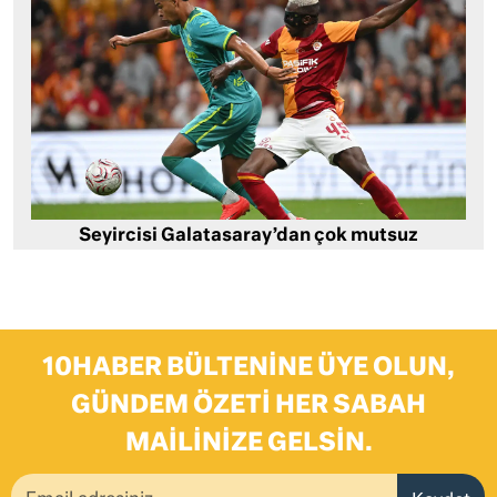
Seyircisi Galatasaray’dan çok mutsuz
10HABER BÜLTENINE ÜYE OLUN,
GÜNDEM ÖZETI HER SABAH
MAILINIZE GELSIN.