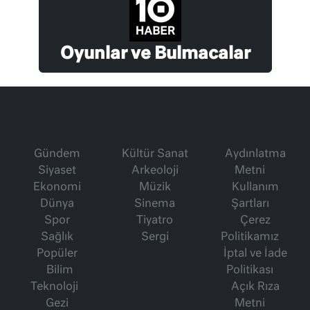
Oyunlar ve Bulmacalar
Gündem
Kültür Sanat
Aydınlatma
Siyaset
Arkeoloji
Metni
Ekonomi
Müzik
Kullanım
Dünya
Sinema
Şartları
Spor
Tiyatro
Çerez
Sağlık
Sergi
Politikamız
Popüler
İptal ve İade
Bilim
Politikası
Teknoloji
Açık Rıza
Gezi
Metni