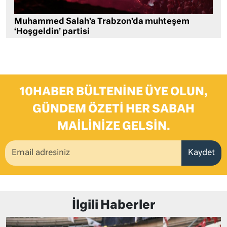
Muhammed Salah’a Trabzon’da muhteşem
‘Hoşgeldin’ partisi
10HABER BÜLTENINE ÜYE OLUN,
GÜNDEM ÖZETI HER SABAH
MAILINIZE GELSIN.
Kaydet
İlgili Haberler