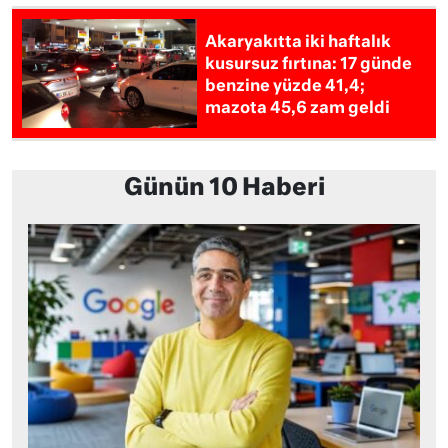
Akaryakıtta iki haftalık
kusursuz fırtına: 17 günde
benzine yüzde 41,4;
mazota 45,6 zam geldi
Günün 10 Haberi