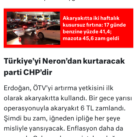
Akaryakıtta iki haftalık
kusursuz fırtına: 17 günde
benzine yüzde 41,4;
mazota 45,6 zam geldi
Türkiye’yi Neron’dan kurtaracak
parti CHP’dir
Erdoğan, ÖTV’yi artırma yetkisini ilk
olarak akaryakıtta kullandı. Bir gece yarısı
operasyonuyla akaryakıt 6 TL zamlandı.
Şimdi bu zam, iğneden ipliğe her şeye
misliyle yansıyacak. Enflasyon daha da