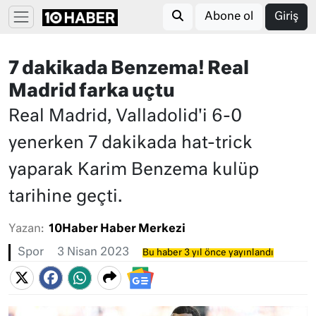
Abone ol
Giriş
7 dakikada Benzema! Real
Madrid farka uçtu
Real Madrid, Valladolid'i 6-0
yenerken 7 dakikada hat-trick
yaparak Karim Benzema kulüp
tarihine geçti.
Yazan:
10Haber Haber Merkezi
Spor
3 Nisan 2023
Bu haber 3 yıl önce yayınlandı