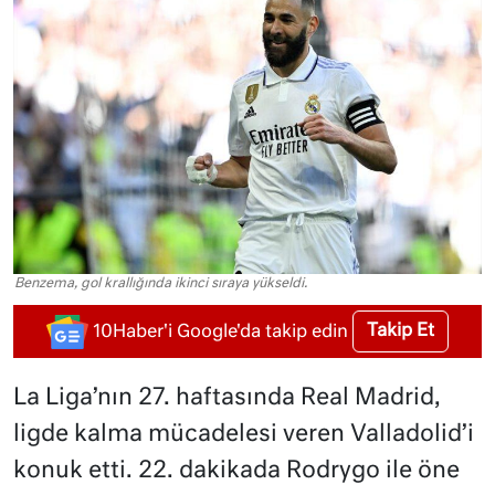
Benzema, gol krallığında ikinci sıraya yükseldi.
Takip Et
10Haber'i Google'da takip edin
La Liga’nın 27. haftasında Real Madrid,
ligde kalma mücadelesi veren Valladolid’i
konuk etti. 22. dakikada Rodrygo ile öne