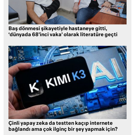
Baş dönmesi şikayetiyle hastaneye gitti,
‘dünyada 68’inci vaka’ olarak literatüre geçti
Çinli yapay zeka da testten kaçıp internete
bağlandı ama çok ilginç bir şey yapmak için?