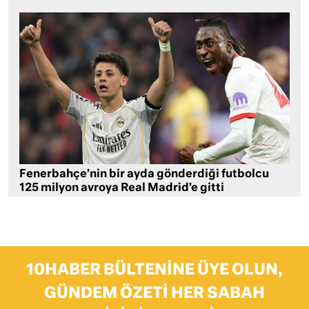
Fenerbahçe’nin bir ayda gönderdiği futbolcu
125 milyon avroya Real Madrid’e gitti
10HABER BÜLTENINE ÜYE OLUN,
GÜNDEM ÖZETI HER SABAH