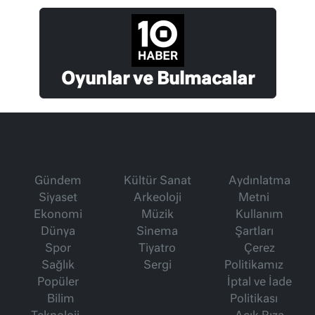
Oyunlar ve Bulmacalar
Gündem
Kültür Sanat
Aydınlatma
Siyaset
Arkeoloji
Metni
Ekonomi
Müzik
Kullanım
Dünya
Sinema
Şartları
Spor
Tiyatro
Çerez
Sağlık
Sergi
Politikamız
Popüler
İptal ve İade
Bilim
Politikası