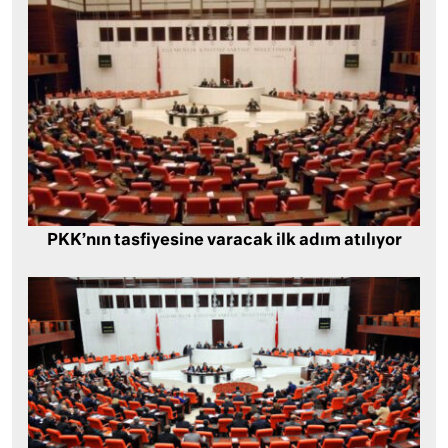
PKK’nın tasfiyesine varacak ilk adım atılıyor