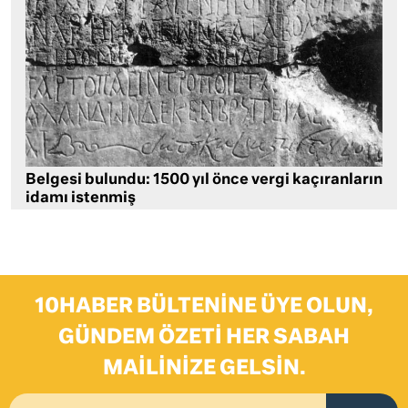
Belgesi bulundu: 1500 yıl önce vergi kaçıranların
idamı istenmiş
10HABER BÜLTENINE ÜYE OLUN,
GÜNDEM ÖZETI HER SABAH
MAILINIZE GELSIN.