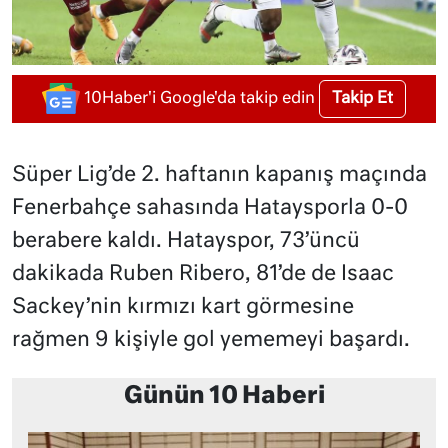
Takip Et
10Haber'i Google'da takip edin
Süper Lig’de 2. haftanın kapanış maçında
Fenerbahçe sahasında Hataysporla 0-0
berabere kaldı.
Hatayspor, 73’üncü
dakikada Ruben Ribero, 81’de de Isaac
Sackey’nin kırmızı kart görmesine
rağmen 9 kişiyle gol yememeyi başardı.
Günün 10 Haberi