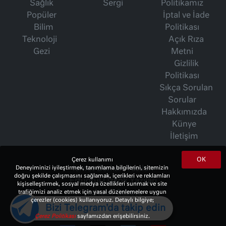
Sağlık
Sergi
Politikamız
Popüler
İptal ve İade
Bilim
Politikası
Teknoloji
Açık Rıza
Gezi
Metni
Gizlilik
Politikası
Sıkça Sorulan
Sorular
Hakkımızda
Künye
İletişim
OK
Çerez kullanımı
Deneyiminizi iyileştirmek, tanımlama bilgilerini, sitemizin
İsmet Berkan Yazıları
doğru şekilde çalışmasını sağlamak, içerikleri ve reklamları
Ertuğrul Özkök Yazıları
kişiselleştirmek, sosyal medya özellikleri sunmak ve site
trafiğimizi analiz etmek için yasal düzenlemelere uygun
Haftalık Gazete
çerezler (cookies) kullanıyoruz. Detaylı bilgiye;
Bizi Telegram'da takip edin
Çerez Politikası
sayfamızdan erişebilirsiniz.