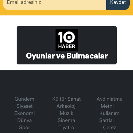
Kaydet
Oyunlar ve Bulmacalar
Gündem
Kültür Sanat
Aydınlatma
Siyaset
Arkeoloji
Metni
Ekonomi
Müzik
Kullanım
Dünya
Sinema
Şartları
Spor
Tiyatro
Çerez