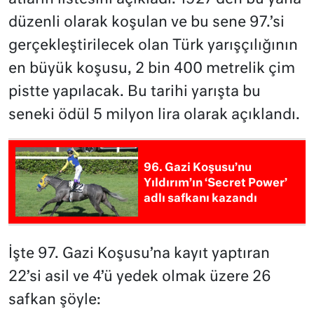
düzenli olarak koşulan ve bu sene 97.’si
gerçekleştirilecek olan Türk yarışçılığının
en büyük koşusu, 2 bin 400 metrelik çim
pistte yapılacak. Bu tarihi yarışta bu
seneki ödül 5 milyon lira olarak açıklandı.
96. Gazi Koşusu’nu
Yıldırım’ın ‘Secret Power’
adlı safkanı kazandı
İşte 97. Gazi Koşusu’na kayıt yaptıran
22’si asil ve 4’ü yedek olmak üzere 26
safkan şöyle: