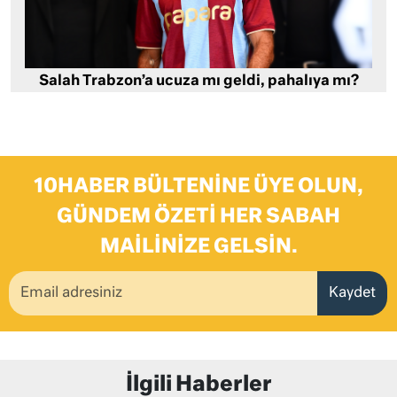
Salah Trabzon’a ucuza mı geldi, pahalıya mı?
10HABER BÜLTENINE ÜYE OLUN,
GÜNDEM ÖZETI HER SABAH
MAILINIZE GELSIN.
Kaydet
İlgili Haberler