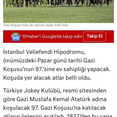
Gazi Koşusu'nda yer alacak taylar belli oldu.
Takip Et
10Haber'i Google'da takip edin
İstanbul Veliefendi Hipodromu,
önümüzdeki Pazar günü tarihi Gazi
Koşusu’nun 97.’sine ev sahipliği yapacak.
Koşuda yer alacak atlar belli oldu.
Türkiye Jokey Kulübü, resmi sitesinden
göre Gazi Mustafa Kemal Atatürk adına
koşulacak 97. Gazi Koşusu’na katılacak
atların listesini açıkladı. 1927’den bu yana