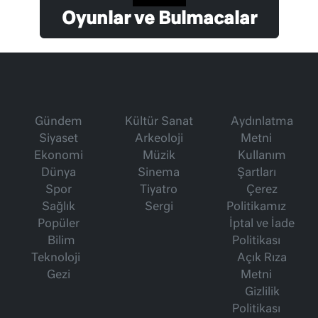
Oyunlar ve Bulmacalar
Gündem
Kültür Sanat
Aydınlatma
Siyaset
Arkeoloji
Metni
Ekonomi
Müzik
Kullanım
Dünya
Sinema
Şartları
Spor
Tiyatro
Çerez
Sağlık
Sergi
Politikamız
Popüler
İptal ve İade
Bilim
Politikası
Teknoloji
Açık Rıza
Gezi
Metni
Gizlilik
Politikası