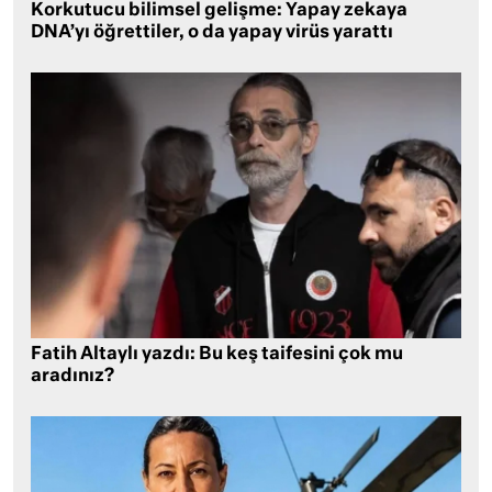
Korkutucu bilimsel gelişme: Yapay zekaya
DNA’yı öğrettiler, o da yapay virüs yarattı
Fatih Altaylı yazdı: Bu keş taifesini çok mu
aradınız?