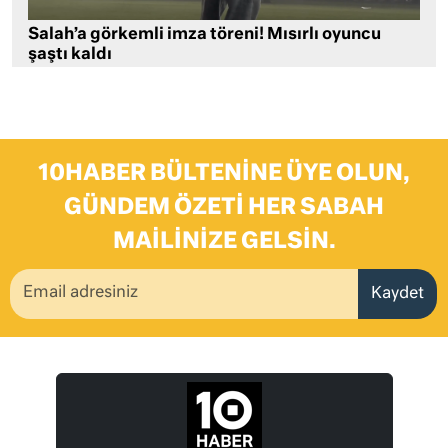
Salah’a görkemli imza töreni! Mısırlı oyuncu
şaştı kaldı
10HABER BÜLTENINE ÜYE OLUN,
GÜNDEM ÖZETI HER SABAH
MAILINIZE GELSIN.
Kaydet