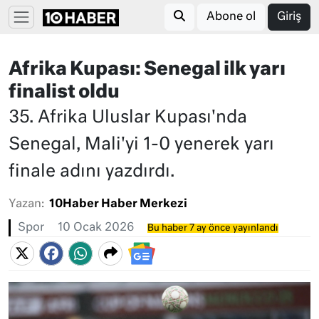
Abone ol
Giriş
Afrika Kupası: Senegal ilk yarı
finalist oldu
35. Afrika Uluslar Kupası'nda
Senegal, Mali'yi 1-0 yenerek yarı
finale adını yazdırdı.
Yazan:
10Haber Haber Merkezi
Spor
10 Ocak 2026
Bu haber 7 ay önce yayınlandı