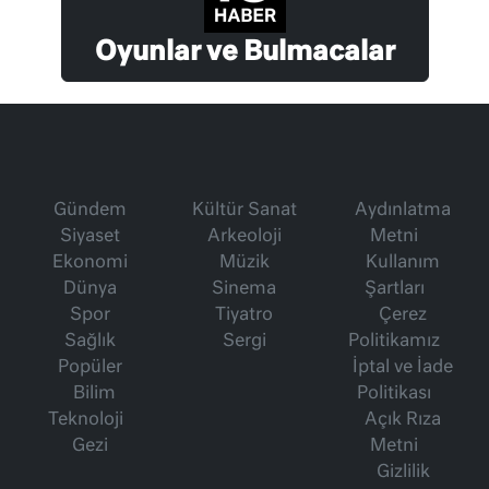
Oyunlar ve Bulmacalar
Gündem
Kültür Sanat
Aydınlatma
Siyaset
Arkeoloji
Metni
Ekonomi
Müzik
Kullanım
Dünya
Sinema
Şartları
Spor
Tiyatro
Çerez
Sağlık
Sergi
Politikamız
Popüler
İptal ve İade
Bilim
Politikası
Teknoloji
Açık Rıza
Gezi
Metni
Gizlilik