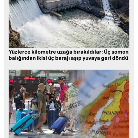
Yüzlerce kilometre uzağa bırakıldılar: Üç somon
balığından ikisi üç barajı aşıp yuvaya geri döndü