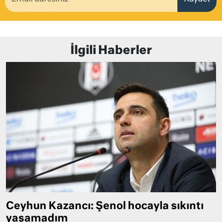
İlgili Haberler
Ceyhun Kazancı: Şenol hocayla sıkıntı
yaşamadım