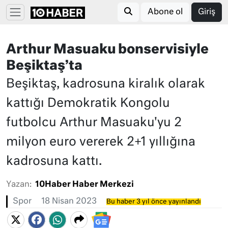
Abone ol
Giriş
Arthur Masuaku bonservisiyle
Beşiktaş’ta
Beşiktaş, kadrosuna kiralık olarak
kattığı Demokratik Kongolu
futbolcu Arthur Masuaku'yu 2
milyon euro vererek 2+1 yıllığına
kadrosuna kattı.
Yazan:
10Haber Haber Merkezi
Spor
18 Nisan 2023
Bu haber 3 yıl önce yayınlandı