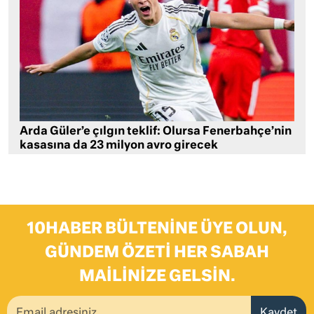
Arda Güler’e çılgın teklif: Olursa Fenerbahçe’nin
kasasına da 23 milyon avro girecek
10HABER BÜLTENINE ÜYE OLUN,
GÜNDEM ÖZETI HER SABAH
MAILINIZE GELSIN.
Kaydet