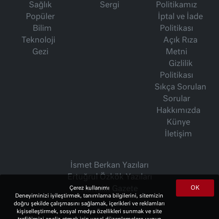
Sağlık
Sergi
Politikamız
Popüler
İptal ve İade
Bilim
Politikası
Teknoloji
Açık Rıza
Gezi
Metni
Gizlilik
Politikası
Sıkça Sorulan
Sorular
Hakkımızda
Künye
İletişim
İsmet Berkan Yazıları
Ertuğrul Özkök Yazıları
OK
Çerez kullanımı
Haftalık Gazete
Deneyiminizi iyileştirmek, tanımlama bilgilerini, sitemizin
doğru şekilde çalışmasını sağlamak, içerikleri ve reklamları
kişiselleştirmek, sosyal medya özellikleri sunmak ve site