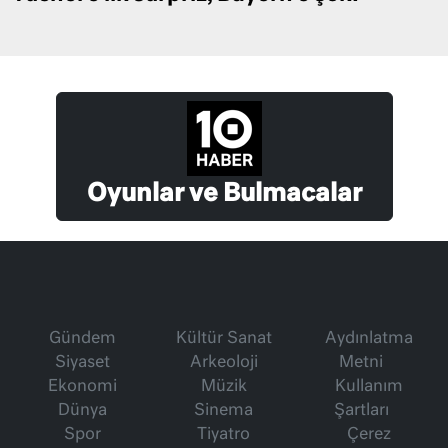
Oyunlar ve Bulmacalar
Gündem
Kültür Sanat
Aydınlatma
Siyaset
Arkeoloji
Metni
Ekonomi
Müzik
Kullanım
Dünya
Sinema
Şartları
Spor
Tiyatro
Çerez