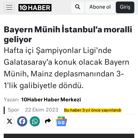
Abone ol
Giriş
Bayern Münih İstanbul’a moralli
geliyor
Hafta içi Şampiyonlar Ligi'nde
Galatasaray’a konuk olacak Bayern
Münih, Mainz deplasmanından 3-
1'lik galibiyetle döndü.
Yazan:
10Haber Haber Merkezi
Spor
22 Ekim 2023
Bu haber 3 yıl önce yayınlandı