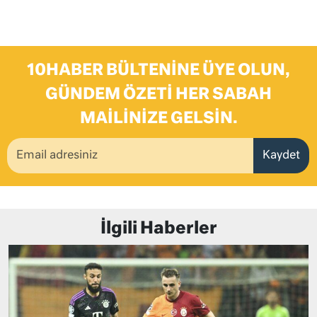
10HABER BÜLTENINE ÜYE OLUN,
GÜNDEM ÖZETI HER SABAH
MAILINIZE GELSIN.
Kaydet
İlgili Haberler