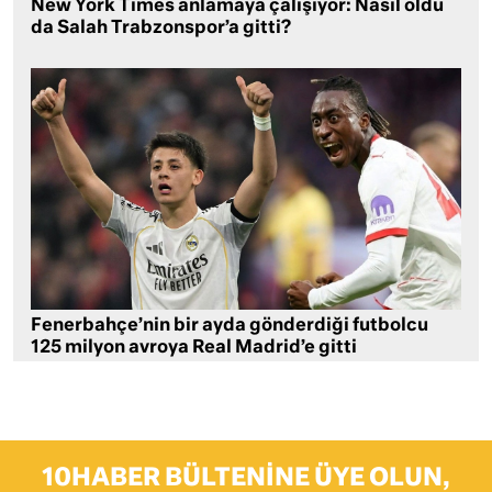
New York Times anlamaya çalışıyor: Nasıl oldu
da Salah Trabzonspor’a gitti?
Fenerbahçe’nin bir ayda gönderdiği futbolcu
125 milyon avroya Real Madrid’e gitti
10HABER BÜLTENINE ÜYE OLUN,