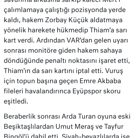
savunma arkasına sarkıp kaleci Mert’i
çalımlamaya çalıştığı pozisyonda yerde
kaldı, hakem Zorbay Küçük aldatmaya
yönelik harekete hükmedip Thiam’a sarı
kart verdi. Ardından VAR’dan gelen uyarı
sonrası monitöre giden hakem sahaya
döndüğünde penaltı noktasını işaret etti,
Thiam’ın da sarı kartını iptal etti. Vuruş
için topun başına geçen Emre Akbaba
fileleri havalandırınca Eyüpspor skoru
eşitledi.
Beraberlik sonrası Arda Turan oyuna eski
Beşiktaşlılardan Umut Meraş ve Tayfur
Bingöl’ü dahil etti. Siyah-beyazlılarda ise