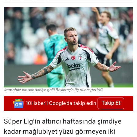
Immobile'nin son saniye golü Beşiktaş'a üç puanı getirdi.
Takip Et
10Haber'i Google'da takip edin
Süper Lig’in altıncı haftasında şimdiye
kadar mağlubiyet yüzü görmeyen iki