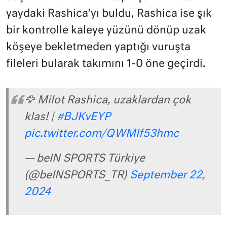
yaydaki Rashica’yı buldu, Rashica ise şık
bir kontrolle kaleye yüzünü dönüp uzak
köşeye bekletmeden yaptığı vuruşta
fileleri bularak takımını 1-0 öne geçirdi.
🦅 Milot Rashica, uzaklardan çok
klas! |
#BJKvEYP
pic.twitter.com/QWMIf53hmc
— beIN SPORTS Türkiye
(@beINSPORTS_TR)
September 22,
2024