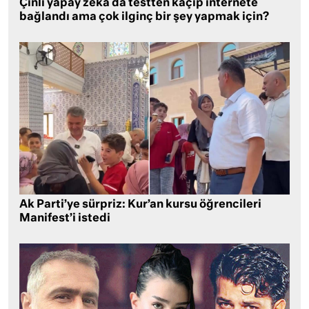
Çinli yapay zeka da testten kaçıp internete
bağlandı ama çok ilginç bir şey yapmak için?
Ak Parti’ye sürpriz: Kur’an kursu öğrencileri
Manifest’i istedi