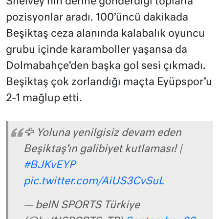
Shelvey’nin derine gönderdiği toplarla
pozisyonlar aradı. 100’üncü dakikada
Beşiktaş ceza alanında kalabalık oyuncu
grubu içinde karamboller yaşansa da
Dolmabahçe’den başka gol sesi çıkmadı.
Beşiktaş çok zorlandığı maçta Eyüpspor’u
2-1 mağlup etti.
🦅 Yoluna yenilgisiz devam eden
Beşiktaş’ın galibiyet kutlaması! |
#BJKvEYP
pic.twitter.com/AiUS3CvSuL
— beIN SPORTS Türkiye