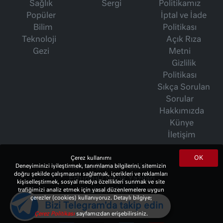
Sağlık
Sergi
Politikamız
Popüler
İptal ve İade
Bilim
Politikası
Teknoloji
Açık Rıza
Gezi
Metni
Gizlilik
Politikası
Sıkça Sorulan
Sorular
Hakkımızda
Künye
İletişim
OK
Çerez kullanımı
Deneyiminizi iyileştirmek, tanımlama bilgilerini, sitemizin
İsmet Berkan Yazıları
doğru şekilde çalışmasını sağlamak, içerikleri ve reklamları
Ertuğrul Özkök Yazıları
kişiselleştirmek, sosyal medya özellikleri sunmak ve site
trafiğimizi analiz etmek için yasal düzenlemelere uygun
Haftalık Gazete
çerezler (cookies) kullanıyoruz. Detaylı bilgiye;
Bizi Telegram'da takip edin
Çerez Politikası
sayfamızdan erişebilirsiniz.