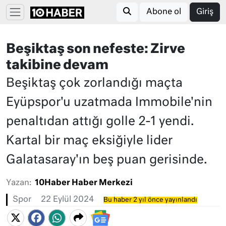
Abone ol
Giriş
Beşiktaş son nefeste: Zirve
takibine devam
Beşiktaş çok zorlandığı maçta
Eyüpspor'u uzatmada Immobile'nin
penaltıdan attığı golle 2-1 yendi.
Kartal bir maç eksiğiyle lider
Galatasaray'ın beş puan gerisinde.
Yazan:
10Haber Haber Merkezi
Spor
22 Eylül 2024
Bu haber 2 yıl önce yayınlandı