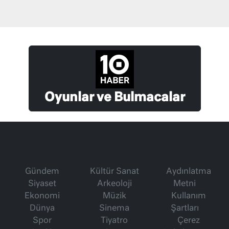
Oyunlar ve Bulmacalar
Gündem
Kültür Sanat
Aydınlatma
Siyaset
Arkeoloji
Metni
Ekonomi
Müzik
Kullanım
Dünya
Sinema
Şartları
Spor
Tiyatro
Çerez