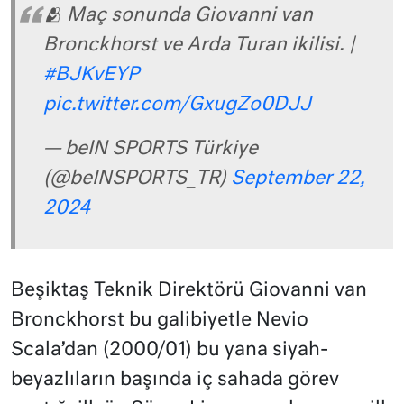
🫂 Maç sonunda Giovanni van
Bronckhorst ve Arda Turan ikilisi. |
#BJKvEYP
pic.twitter.com/GxugZo0DJJ
— beIN SPORTS Türkiye
(@beINSPORTS_TR)
September 22,
2024
Beşiktaş Teknik Direktörü Giovanni van
Bronckhorst bu galibiyetle
Nevio
Scala’dan (2000/01) bu yana siyah-
beyazlıların
başında iç sahada görev