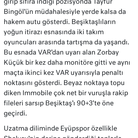
girip sıfıra indiği pozisyonda Tayfur
Bingöl’ün müdahalesiyle yerde kalsa da
hakem autu gösterdi. Beşiktaşlıların
yoğun itirazı esnasında iki takım
oyuncuları arasında tartışma da yaşandı.
Bu esnada VAR’dan uyarı alan Zorbay
Küçük bir kez daha monitöre gitti ve aynı
maçta ikinci kez VAR uyarısıyla penaltı
noktasını gösterdi. Beyaz noktaya topu
diken Immobile çok net bir vuruşla rakip
fileleri sarsıp Beşiktaş’ı 90+3’te öne
geçirdi.
Uzatma diliminde Eyüpspor özellikle