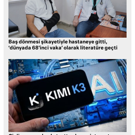
Baş dönmesi şikayetiyle hastaneye gitti,
‘dünyada 68’inci vaka’ olarak literatüre geçti