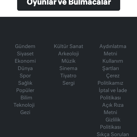
Oyunlar ve Bulmacalar
Gündem
Kültür Sanat
Aydınlatma
Siyaset
Arkeoloji
Metni
Ekonomi
Müzik
Kullanım
Dünya
Sinema
Şartları
Spor
Tiyatro
Çerez
Sağlık
Sergi
Politikamız
Popüler
İptal ve İade
Bilim
Politikası
Teknoloji
Açık Rıza
Gezi
Metni
Gizlilik
Politikası
Sıkça Sorulan