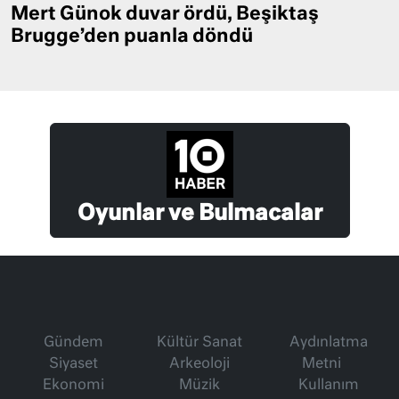
Mert Günok duvar ördü, Beşiktaş
Brugge’den puanla döndü
Oyunlar ve Bulmacalar
Gündem
Kültür Sanat
Aydınlatma
Siyaset
Arkeoloji
Metni
Ekonomi
Müzik
Kullanım