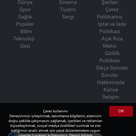
Dünya
Sinema
Şartları
Spor
Tiyatro
Çerez
Sağlık
Sergi
Politikamız
Popüler
İptal ve İade
Bilim
Politikası
Teknoloji
Açık Rıza
Gezi
Metni
Gizlilik
Politikası
Sıkça Sorulan
Sorular
Hakkımızda
Künye
İletişim
OK
Çerez kullanımı
İsmet Berkan Yazıları
Deneyiminizi iyileştirmek, tanımlama bilgilerini, sitemizin
doğru şekilde çalışmasını sağlamak, içerikleri ve reklamları
Ertuğrul Özkök Yazıları
kişiselleştirmek, sosyal medya özellikleri sunmak ve site
Haftalık Gazete
trafiğimizi analiz etmek için yasal düzenlemelere uygun
çerezler (cookies) kullanıyoruz. Detaylı bilgiye;