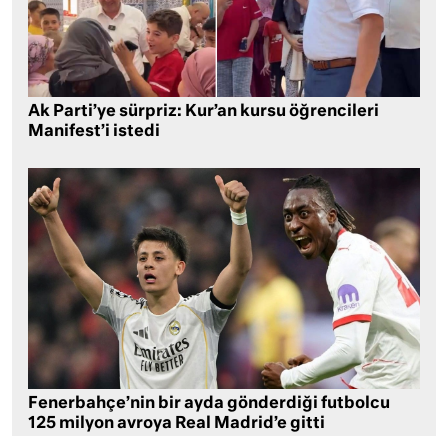
Ak Parti’ye sürpriz: Kur’an kursu öğrencileri
Manifest’i istedi
Fenerbahçe’nin bir ayda gönderdiği futbolcu
125 milyon avroya Real Madrid’e gitti