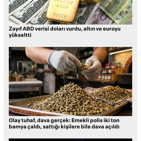
Zayıf ABD verisi doları vurdu, altın ve euroyu
yükseltti
Olay tuhaf, dava gerçek: Emekli polis iki ton
bamya çaldı, sattığı kişilere bile dava açıldı