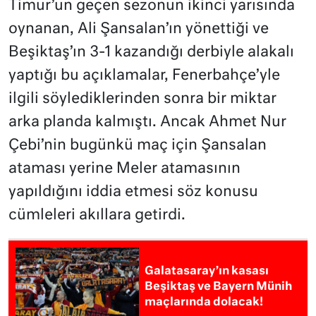
Timur’un geçen sezonun ikinci yarısında
oynanan, Ali Şansalan’ın yönettiği ve
Beşiktaş’ın 3-1 kazandığı derbiyle alakalı
yaptığı bu açıklamalar, Fenerbahçe’yle
ilgili söylediklerinden sonra bir miktar
arka planda kalmıştı. Ancak Ahmet Nur
Çebi’nin bugünkü maç için Şansalan
ataması yerine Meler atamasının
yapıldığını iddia etmesi söz konusu
cümleleri akıllara getirdi.
Galatasaray’ın kasası
Beşiktaş ve Bayern Münih
maçlarında dolacak!