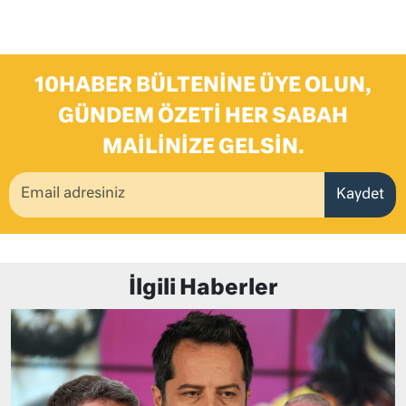
10HABER BÜLTENINE ÜYE OLUN,
GÜNDEM ÖZETI HER SABAH
MAILINIZE GELSIN.
Kaydet
İlgili Haberler