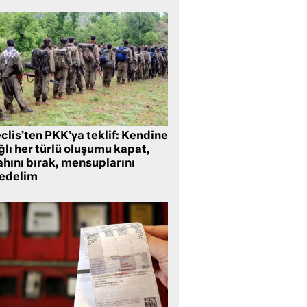
clis’ten PKK’ya teklif: Kendine
lı her türlü oluşumu kapat,
ahını bırak, mensuplarını
fedelim