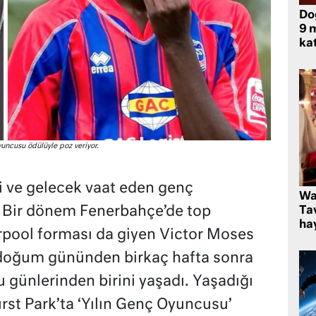
Do
9 m
kat
ncusu ödülüyle poz veriyor.
li ve gelecek vaat eden genç
Wa
. Bir dönem Fenerbahçe’de top
Ta
hay
rpool forması da giyen Victor Moses
. doğum gününden birkaç hafta sonra
 günlerinden birini yaşadı. Yaşadığı
st Park’ta ‘Yılın Genç Oyuncusu’