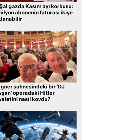
ğal gazda Kasım ayı korkusu:
ilyon abonenin faturası ikiye
lanabilir
gner sahnesindeki bir ‘DJ
vşan’ operadaki Hitler
aletini nasıl kovdu?