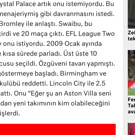
stal Palace artık onu istemiyordu. Bu
enajeriymiş gibi davranmasını istedi.
Bromley ile anlaştı. Swaibu, bu
Zek
irdi ve 20 maça çıktı. EFL League Two
te
y onu istiyordu. 2009 Ocak ayında
e kısa sürede parladı. Üst üste 10
usu seçildi. Özgüveni tavan yapmıştı.
i göstermeye başladı. Birmingham ve
 kulübü reddetti. Lincoln City ile 2.5
 attı. Onu “Eğer şu an Aston Villa seni
Fe
ndan yeni takımının kim olabileceğini
Ta
ava
şlerdi.