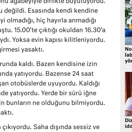
onu ağabeyiyle birlikte büyütüyordu.
değildi. Esasında kendi kendine
iyi olmadığı, hiç hayırla anmadığı
tu. 15.00’te çıktığı okuldan 16.30’a
ı. Yoksa evin kapısı kilitleniyordu.
irmesi yasaktı.
No
lab
yö
runda kaldı. Bazen kendisine izin
unda yatıyordu. Bazense 24 saat
şan otobüslerde uyuyordu. Kaldığı
de yatıyordu. Yerde bir sürü iğne
çin bunların ne olduğunu bilmiyordu.
aktı.
Diz
 çıkıyordu. Saha dışında sessiz ve
idd