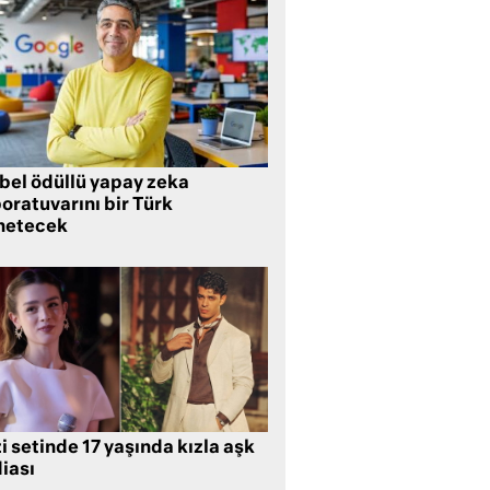
bel ödüllü yapay zeka
oratuvarını bir Türk
netecek
i setinde 17 yaşında kızla aşk
iası