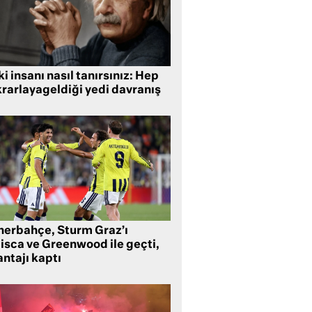
i insanı nasıl tanırsınız: Hep
krarlayageldiği yedi davranış
nerbahçe, Sturm Graz’ı
lisca ve Greenwood ile geçti,
ntajı kaptı