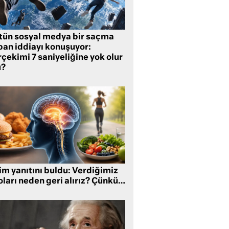
tün sosyal medya bir saçma
pan iddiayı konuşuyor:
çekimi 7 saniyeliğine yok olur
?
im yanıtını buldu: Verdiğimiz
oları neden geri alırız? Çünkü…