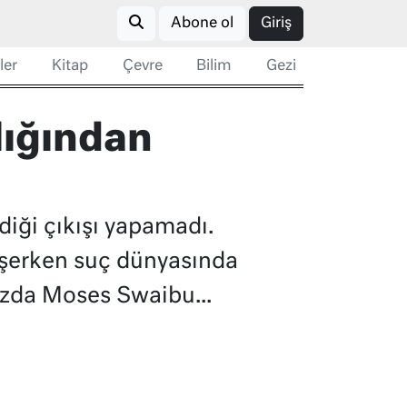
Abone ol
Giriş
ler
Kitap
Çevre
Bilim
Gezi
ylığından
iği çıkışı yapamadı.
düşerken suç dünyasında
nızda Moses Swaibu...