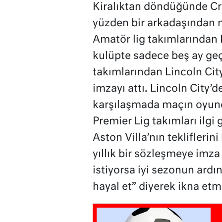
Kiralıktan döndüğünde Cry
yüzden bir arkadaşından m
Amatör lig takımlarından 
kulüpte sadece beş ay geç
takımlarından Lincoln Cit
imzayı attı. Lincoln City’d
karşılaşmada maçın oyunc
Premier Lig takımları ilg
Aston Villa’nın tekliflerini
yıllık bir sözleşmeye imza
istiyorsa iyi sezonun ardı
hayal et” diyerek ikna etmi