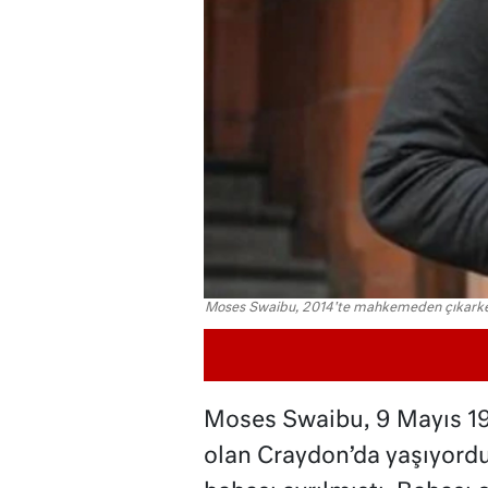
Moses Swaibu, 2014'te mahkemeden çıkarken 
Moses Swaibu, 9 Mayıs 19
olan Craydon’da yaşıyord