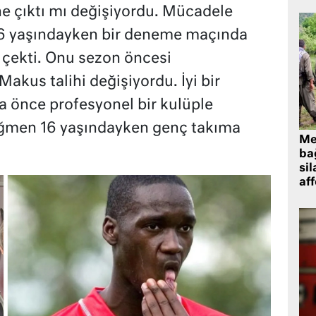
e çıktı mı değişiyordu. Mücadele
16 yaşındayken bir deneme maçında
i çekti. Onu sezon öncesi
Makus talihi değişiyordu. İyi bir
 önce profesyonel bir kulüple
ağmen 16 yaşındayken genç takıma
Me
bağ
sil
af