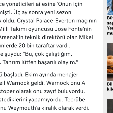
e yöneticileri ailesine ‘Onun için
mişti. Üç ay sonra yeni sezon
Bü
ek oldu. Crystal Palace-Everton maçının
sa
Yer
Milli Takımı oyuncusu Jose Fonte’nin
mu
Arsenal’in teknik direktörü olan Mikel
nlerde 20 bin taraftar vardı.
 şuydu: “Bu, çok çalıştığım,
Tanrım lütfen başarılı olayım.”
ü başladı. Ekim ayında menajer
Neil Warnock geldi. Warnock onu A
Bil
kil
stoper olarak onu zayıf buluyordu.
istediklerini yapamıyordu. Tecrübe
nu Weymouth’a kiralık olarak verdi.