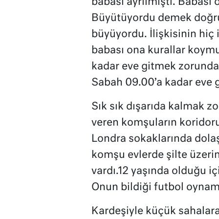
babası ayrılmıştı. Babası 
Büyütüyordu demek doğru 
büyüyordu. İlişkisinin hiç 
babası ona kurallar koymuş
kadar eve gitmek zorundayd
Sabah 09.00’a kadar eve g
Sık sık dışarıda kalmak zo
veren komşuların koridor
Londra sokaklarında dola
komşu evlerde şilte üzerin
vardı.12 yaşında olduğu i
Onun bildiği futbol oynam
Kardeşiyle küçük sahalara