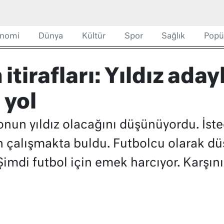
nomi
Dünya
Kültür
Spor
Sağlık
Popü
 itirafları: Yıldız ada
 yol
un yıldız olacağını düşünüyordu. İsted
in çalışmakta buldu. Futbolcu olarak 
 Şimdi futbol için emek harcıyor. Karşı